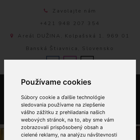
Zavolajte nám
+421 948 207 354
Areál DUŽINA, Kolpašská 1, 969 01
Banská Štiavnica, Slovensko
Používame cookies
Súbory cookie a ďalšie technológie
sledovania používame na zlepšenie
vášho zážitku z prehliadania našich
webových stránok, na to, aby sme vám
0
zobrazovali prispôsobený obsah a
cielené reklamy, na analýzu návštevnosti