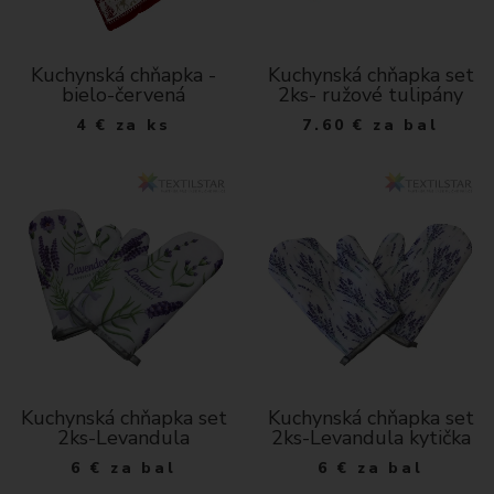
Kuchynská chňapka -
Kuchynská chňapka set
bielo-červená
2ks- ružové tulipány
4
€
za ks
7.60
€
za bal
Kuchynská chňapka set
Kuchynská chňapka set
2ks-Levandula
2ks-Levandula kytička
6
€
za bal
6
€
za bal