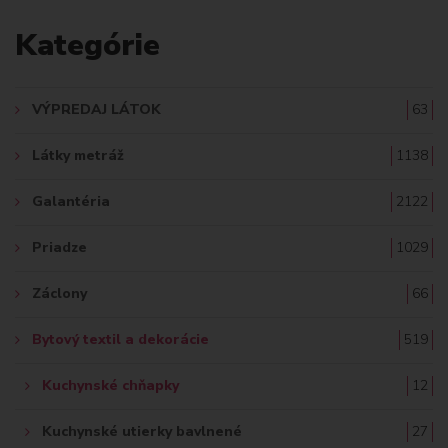
A
Kategórie
D
A
VÝPREDAJ LÁTOK
63
Ť
Látky metráž
1138
:
Galantéria
2122
Priadze
1029
Záclony
66
Bytový textil a dekorácie
519
Kuchynské chňapky
12
Kuchynské utierky bavlnené
27