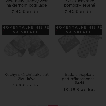
2ks- biely ľudový vzor
2ks- kuchynské
na čiernom podklade
pomôcky zelené
7.62
€
za bal
7.62
€
za bal
MOMENTÁLNE NIE JE
MOMENTÁLNE NIE JE
NA SKLADE
NA SKLADE
Kuchynská chňapka set
Sada chňapka a
2ks- káva
podložka vianoce -
šedá
7.60
€
za bal
10.50
€
za bal