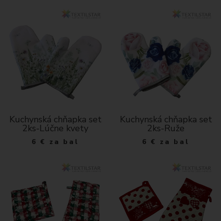
Kuchynská chňapka set
Kuchynská chňapka set
2ks-Lúčne kvety
2ks-Ruže
6
€
za bal
6
€
za bal