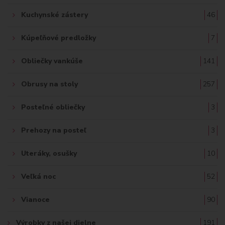
Kuchynské zástery
46
Kúpeľňové predložky
7
Obliečky vankúše
141
Obrusy na stoly
257
Posteľné obliečky
3
Prehozy na posteľ
3
Uteráky, osušky
10
Veľká noc
52
Vianoce
90
Výrobky z našej dielne
191