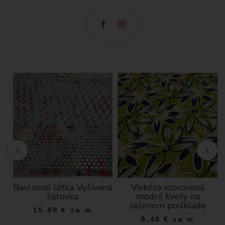
Bavlnená látka Vyšívaná
Viskóza vzorovaná
šatovka
modré kvety na
á
zelenom podklade
15.90
€
za m
8.40
€
za m