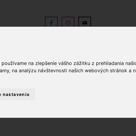
a používame na zlepšenie vášho zážitku z prehliadania naš
V
OBCHOD
SLUŽBY
KO
lamy, na analýzu návštevnosti našich webových stránok a n
e nastavenia