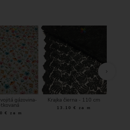
vojitá gázovina-
Krajka čierna - 110 cm
Vodeo
etkovaná
vtáčiky
13.10
€
za m
0
€
za m
1