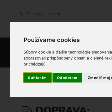
Zavolajte nám
+421 948 207 354
Používame cookies
Súbory cookie a ďalšie technológie sledovani
DOMO
zobrazovali prispôsobený obsah a cielené rek
prichádzajú.
Súhlasím
Odmietam
Zmeniť moj
DOPRAVA: