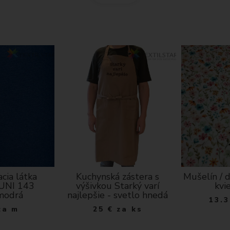
cia látka
Kuchynská zástera s
Mušelín / d
 UNI 143
výšivkou Starký varí
kvi
modrá
najlepšie - svetlo hnedá
13.3
za m
25
€
za ks