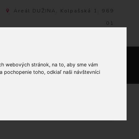
Areál DUŽINA, Kolpašská 1, 969
01
Banská Štiavnica, Slovensko
ich webových stránok, na to, aby sme vám
NTAKT
0
a pochopenie toho, odkiaľ naši návštevníci