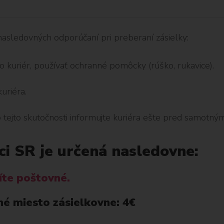
nasledovných odporúčaní pri preberaní zásielky:
o kuriér, používať ochranné pomôcky (rúško, rukavice).
uriéra.
o tejto skutočnosti informujte kuriéra ešte pred samotný
i SR je určená nasledovne:
íte poštovné.
né miesto zásielkovne: 4€