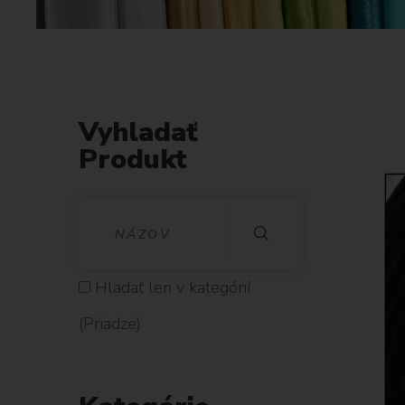
Vyhladať
Produkt
V
Y
H
Hladať len v kategórií
L
(Priadze)
A
D