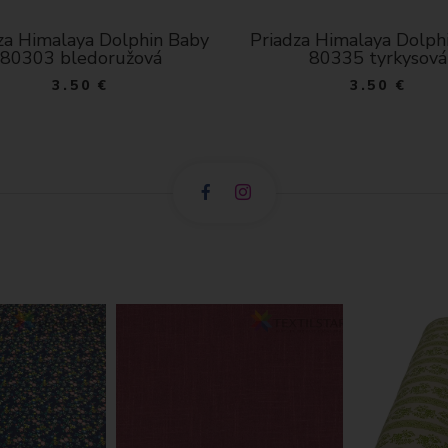
za Himalaya Dolphin Baby
Priadza Himalaya Dolph
80335 tyrkysová
80341 tmavá mod
3.50 €
3.50 €