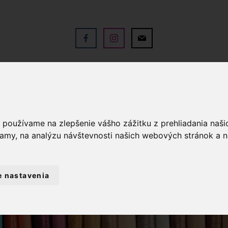
V
OBCHOD
SLUŽBY
KO
a používame na zlepšenie vášho zážitku z prehliadania naš
lamy, na analýzu návštevnosti našich webových stránok a n
e nastavenia
PRIADZE
PRIADZA ŽENILKOVÁ BETYNKA