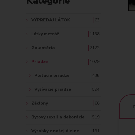
Kategórie
A
Ť
VÝPREDAJ LÁTOK
63
:
Látky metráž
1138
Galantéria
2122
Priadze
1029
Pletacie priadze
435
Vyšívacie priadze
594
Záclony
66
Bytový textil a dekorácie
519
Výrobky z našej dielne
191