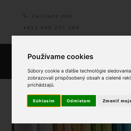
Zavolajte nám
+421 948 207 354
Používame cookies
DOMO
Súbory cookie a ďalšie technológie sledovani
zobrazovali prispôsobený obsah a cielené rek
prichádzajú.
Súhlasím
Odmietam
Zmeniť moj
OBCHOD