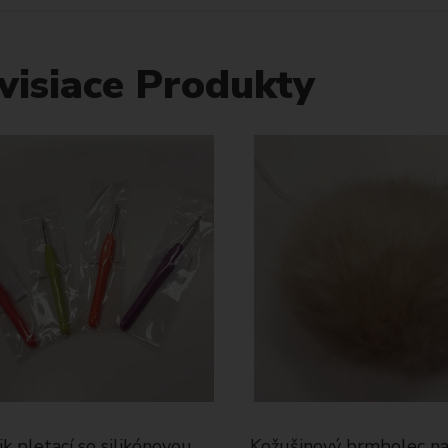
visiace Produkty
ik pletací so silikónovou
Kožušinový brmbolec na