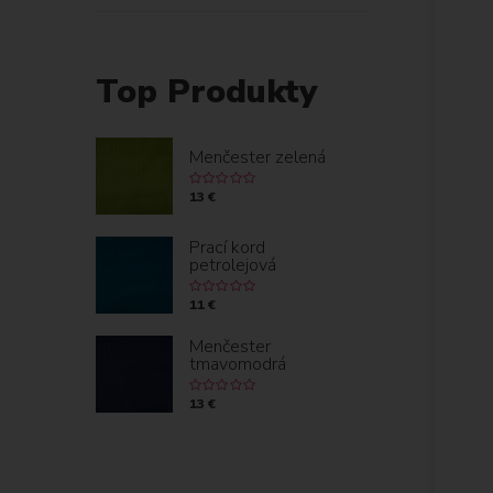
Top Produkty
Menčester zelená
13 €
Prací kord
petrolejová
11 €
Menčester
tmavomodrá
13 €