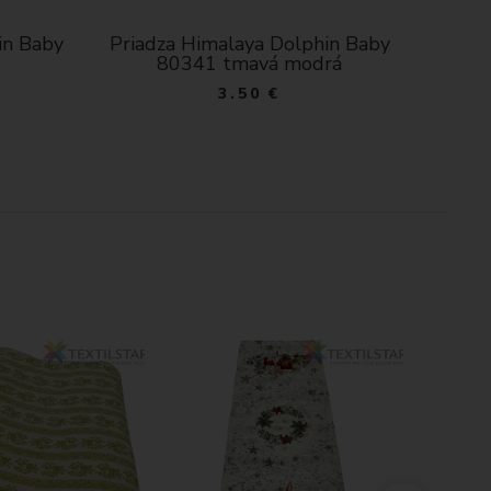
in Baby
Priadza Himalaya Dolphin Baby
Priad
rá
80353 marhuľová
3.50 €