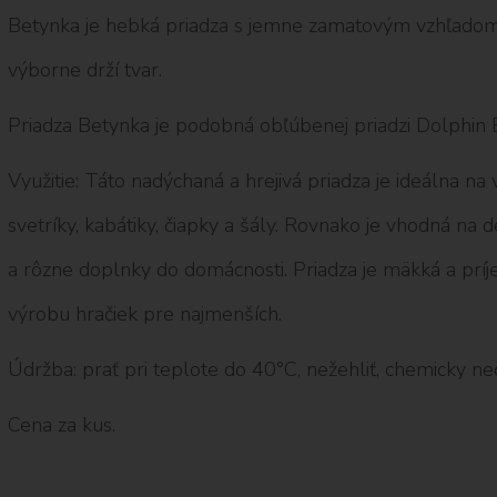
Betynka je hebká priadza s jemne zamatovým vzhľadom
výborne drží tvar.
Priadza Betynka je podobná obľúbenej priadzi Dolphin 
Využitie: Táto nadýchaná a hrejivá priadza je ideálna na
svetríky, kabátiky, čiapky a šály. Rovnako je vhodná na
a rôzne doplnky do domácnosti. Priadza je mäkká a príje
výrobu hračiek pre najmenších.
Údržba: prať pri teplote do 40°C, nežehliť, chemicky neči
Cena za kus.