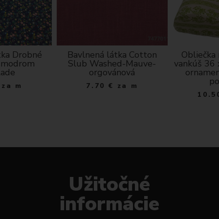
tka Drobné
Bavlnená látka Cotton
Obliečka
a modrom
Slub Washed-Mauve-
vankúš 36 
lade
orgovánová
ornamen
po
za m
7.70
€
za m
10.5
Užitočné
informácie