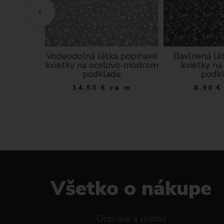
a veľkosť
Vodeodolná látka popínavé
Bavlnená lá
iečka
kvietky na oceľovo-modrom
kvietky n
podklade
podk
ks
14.50
€
za m
8.90
€
Všetko o nákupe
Doprava a platba