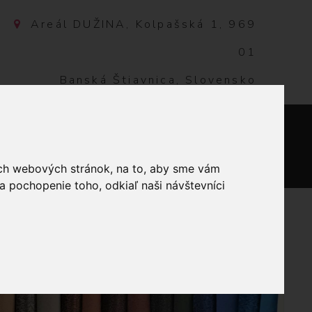
Areál DUŽINA, Kolpašská 1, 969
01
Banská Štiavnica, Slovensko
NTAKT
0
ich webových stránok, na to, aby sme vám
a pochopenie toho, odkiaľ naši návštevníci
 311 ČIERNA