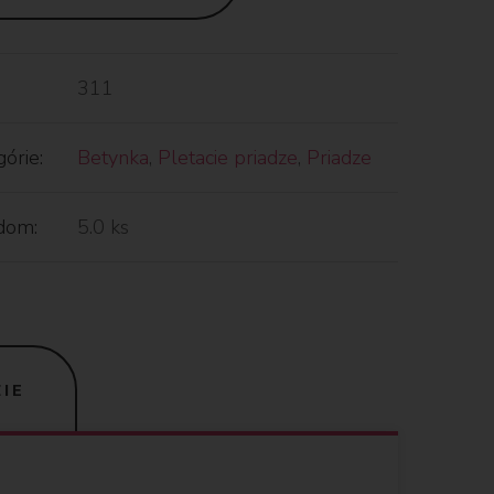
311
órie:
Betynka
,
Pletacie priadze
,
Priadze
dom:
5.0 ks
IE