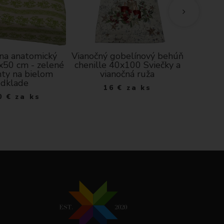
 na anatomický
Vianočný gobelínový behúň
Krajka 
x50 cm - zelené
chenille 40x100 Sviečky a
1
ty na bielom
vianočná ruža
dklade
16
€
za ks
0
€
za ks