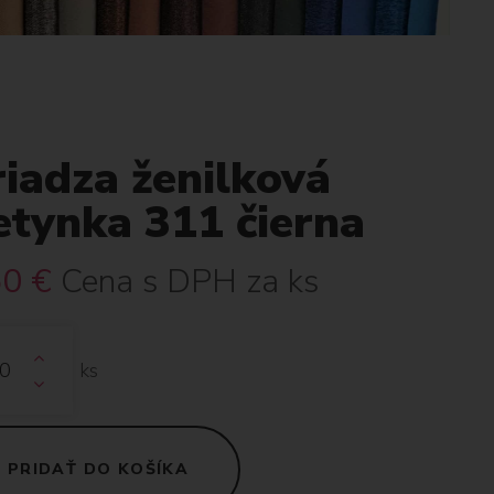
iadza ženilková
etynka 311 čierna
50
€
Cena s DPH za ks
ks
PRIDAŤ DO KOŠÍKA