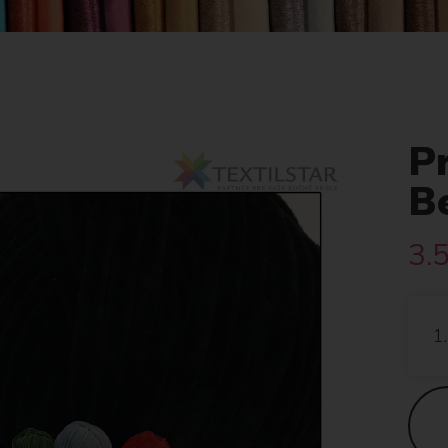
Pr
B
3.