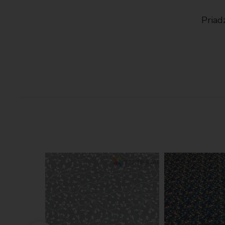
hin Baby
Priadza Himalaya Dolphin Baby
Priad
80303 bledoružová
3.50 €