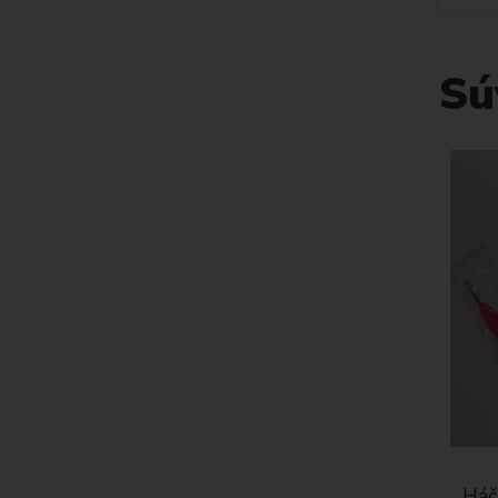
Sú
Háč