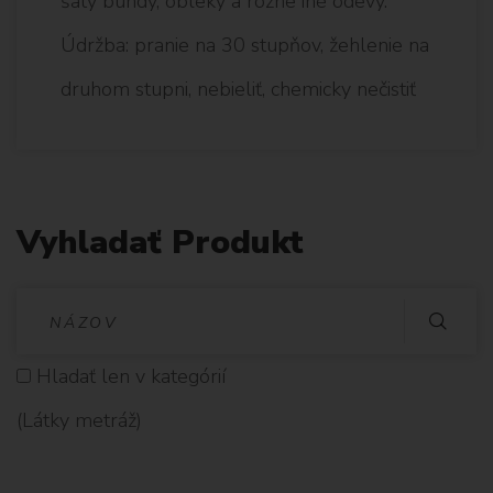
šaty bundy, obleky a rôzne iné odevy.
Údržba: pranie na 30 stupňov, žehlenie na
druhom stupni, nebieliť, chemicky nečistiť
Vyhladať Produkt
V
Y
Hladať len v kategórií
H
(Látky metráž)
L
A