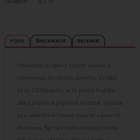
Skladom:
8.3 m
POPIS
ŠPECIFIKÁCIE
RECENZIE
Menčester je látka s nízkym vlasom a
rebrovanou štruktúrou povrchu. Vyrába
sa zo 100%bavlny. Je to pevná hrubšia
látka, pričom je príjemná na dotyk. Využíva
sa v odevníctve hlavne na jarné a jesenné
oblečenie. Šijú sa z neho nohavice, sukne,