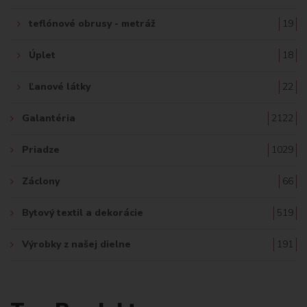
teflónové obrusy - metráž
19
Úplet
18
Ľanové látky
22
Galantéria
2122
Priadze
1029
Záclony
66
Bytový textil a dekorácie
519
Výrobky z našej dielne
191