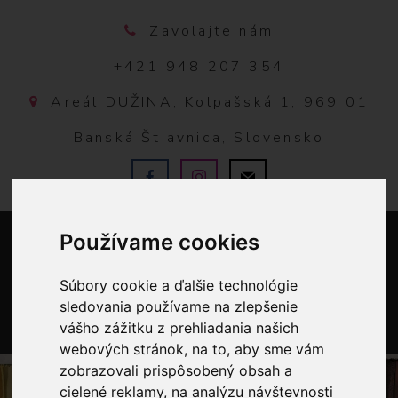
Zavolajte nám
+421 948 207 354
Areál DUŽINA, Kolpašská 1, 969 01
Banská Štiavnica, Slovensko
Používame cookies
Súbory cookie a ďalšie technológie
sledovania používame na zlepšenie
vášho zážitku z prehliadania našich
0
webových stránok, na to, aby sme vám
zobrazovali prispôsobený obsah a
cielené reklamy, na analýzu návštevnosti