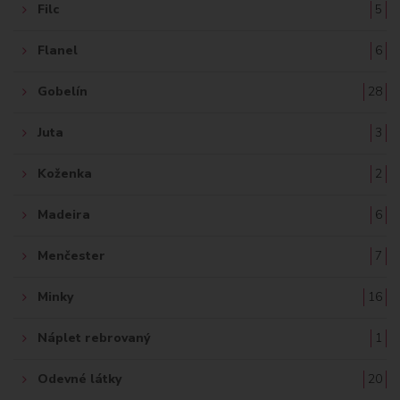
Filc
5
Flanel
6
Gobelín
28
Juta
3
Koženka
2
Madeira
6
Menčester
7
Minky
16
Náplet rebrovaný
1
Odevné látky
20