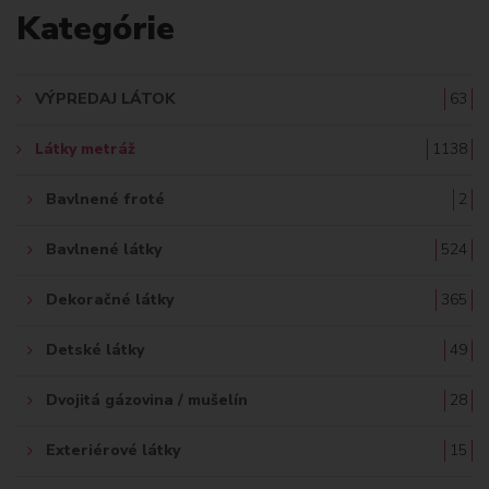
Kategórie
D
A
VÝPREDAJ LÁTOK
63
Ť
Látky metráž
1138
:
Bavlnené froté
2
Bavlnené látky
524
Dekoračné látky
365
Detské látky
49
Dvojitá gázovina / mušelín
28
Exteriérové látky
15