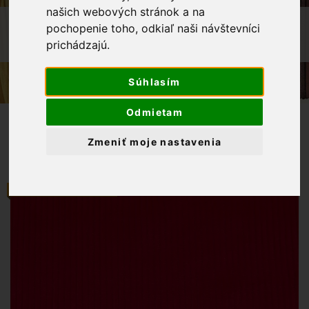
našich webových stránok a na
OBCHOD
LÁTKY METRÁŽ
pochopenie toho, odkiaľ naši návštevníci
prichádzajú.
MENČESTER ČERVENÁ
Súhlasím
Odmietam
Zmeniť moje nastavenia
ODPORÚČAME