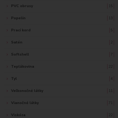
PVC obrusy
15
Popelín
13
Prací kord
5
Satén
2
Softshell
7
Teplákovina
22
Tyl
4
Veľkonočné látky
11
Vianočné látky
71
Viskóza
22