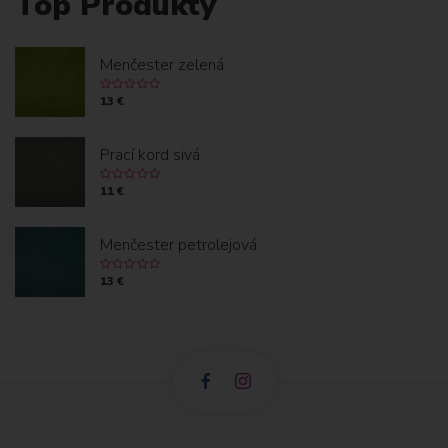
Top Produkty
Menčester zelená
13 €
Prací kord sivá
11 €
Menčester petrolejová
13 €