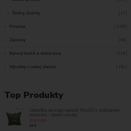
Šnúry, šnúrky
11
Priadze
1029
Záclony
66
Bytový textil a dekorácie
519
Výrobky z našej dielne
191
Top Produkty
Obliečka na malý vankúš 50x50 s vyšívaným
motívom - Jeleň v kruhu
23 €