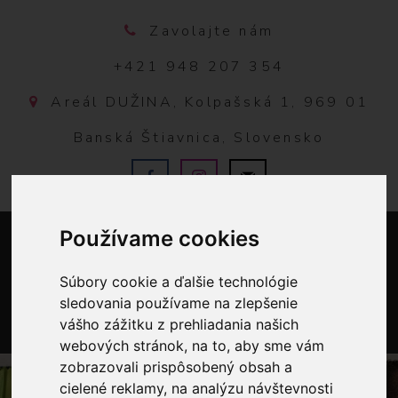
Zavolajte nám
+421 948 207 354
Areál DUŽINA, Kolpašská 1, 969 01
Banská Štiavnica, Slovensko
Používame cookies
Súbory cookie a ďalšie technológie
sledovania používame na zlepšenie
vášho zážitku z prehliadania našich
0
webových stránok, na to, aby sme vám
zobrazovali prispôsobený obsah a
cielené reklamy, na analýzu návštevnosti