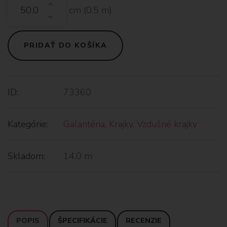
cm (
0.5
m)
PRIDAŤ DO KOŠÍKA
ID:
73360
Kategórie:
Galantéria
,
Krajky
,
Vzdušné krajky
Skladom:
14.0 m
POPIS
ŠPECIFIKÁCIE
RECENZIE