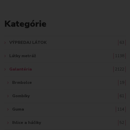
L
A
Kategórie
D
A
VÝPREDAJ LÁTOK
63
Ť
Látky metráž
1138
:
Galantéria
2122
Brmbolce
19
Gombíky
61
Guma
114
Ihlice a háčiky
52