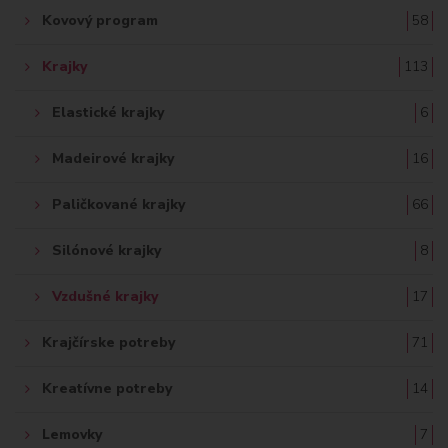
Kovový program
58
Krajky
113
Elastické krajky
6
Madeirové krajky
16
Paličkované krajky
66
Silónové krajky
8
Vzdušné krajky
17
Krajčírske potreby
71
Kreatívne potreby
14
Lemovky
7