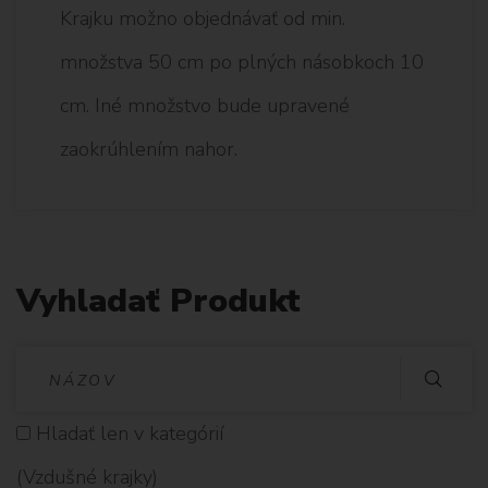
Krajku možno objednávať od min.
množstva 50 cm po plných násobkoch 10
cm. Iné množstvo bude upravené
zaokrúhlením nahor.
Vyhladať Produkt
V
Y
Hladať len v kategórií
H
(Vzdušné krajky)