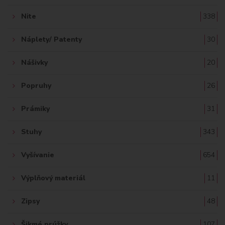
Nite
338
Náplety/ Patenty
30
Nášivky
20
Popruhy
26
Prámiky
31
Stuhy
343
Vyšívanie
654
Výplňový materiál
11
Zipsy
48
Šikmé prúžky
107