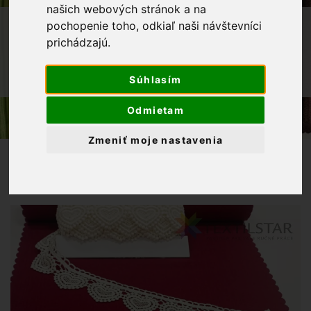
našich webových stránok a na
OBCHOD
GALANTÉRIA
KRAJKY
pochopenie toho, odkiaľ naši návštevníci
prichádzajú.
VZDUŠNÉ KRAJKY
KRAJKA VZDUŠNÁ 60 MM - SRDIEČKA
Súhlasím
MASLOVÉ
Odmietam
Zmeniť moje nastavenia