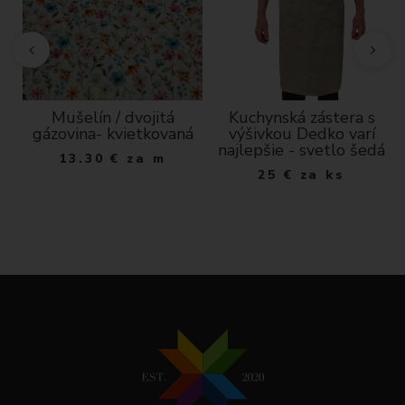
m
Mušelín / dvojitá
Kuchynská zástera s
gázovina- kvietkovaná
výšivkou Dedko varí
najlepšie - svetlo šedá
13.30
€
za m
25
€
za ks