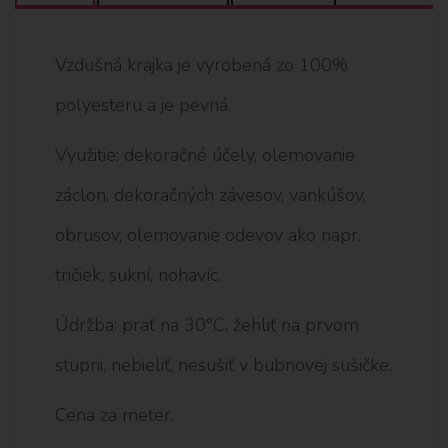
Vzdušná krajka je vyrobená zo 100%
polyesteru a je pevná.
Využitie: dekoračné účely, olemovanie
záclon, dekoračných závesov, vankúšov,
obrusov, olemovanie odevov ako napr.
tričiek, sukní, nohavíc.
Údržba: prať na 30°C, žehliť na prvom
stupni, nebieliť, nesušiť v bubnovej sušičke.
Cena za meter.