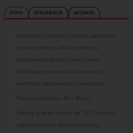
POPIS
ŠPECIFIKÁCIE
RECENZIE
Gobelínová obliečka chenille s vianočným
motívom dotvorí vašu atmosféru v
domácnosti a spríjemní vám sviatky.
Obliečka je vyrobená na Slovensku z
kvalitných stálofarebných materiálov.
Rozmery obliečky : 45 x 45 cm
Údržba: prať pri teplote do 30°C, žehliť na
najnižšom stupni, nebieliť, chemicky