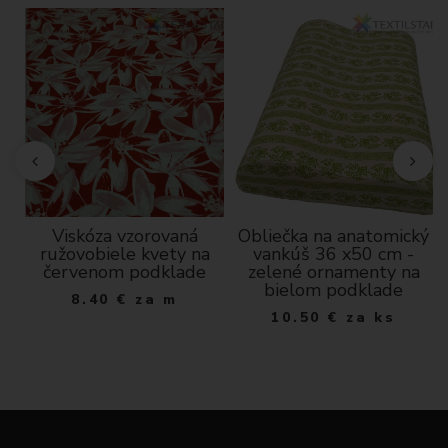
Viskóza vzorovaná
Obliečka na anatomický
ružovobiele kvety na
vankúš 36 x50 cm -
m
červenom podklade
zelené ornamenty na
bielom podklade
8.40
€
za m
10.50
€
za ks