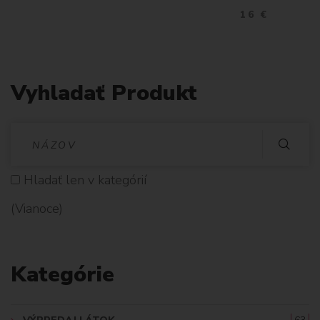
16 €
Vyhladať Produkt
V
Y
Hladať len v kategórií
H
(Vianoce)
L
A
Kategórie
D
A