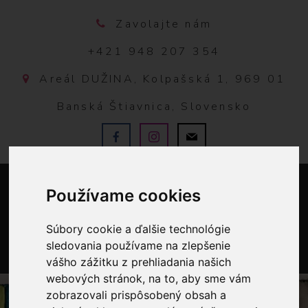
Zavolajte nám
+421 948 207 354
Areál DUŽINA, Kolpašská 1, 969 01
Banská Štiavnica, Slovensko
Používame cookies
Súbory cookie a ďalšie technológie
sledovania používame na zlepšenie
vášho zážitku z prehliadania našich
0
webových stránok, na to, aby sme vám
zobrazovali prispôsobený obsah a