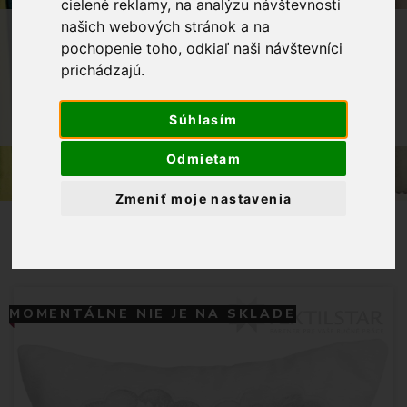
cielené reklamy, na analýzu návštevnosti
našich webových stránok a na
OBCHOD
BYTOVÝ TEXTIL A DEKORÁCIE
pochopenie toho, odkiaľ naši návštevníci
VIANOCE
prichádzajú.
VIANOČNÁ OBLIEČKA CHENILLE 45X45
- ZASNEŽENÁ KRAJINA V MODROM
Súhlasím
SRDIEČKU
Odmietam
Zmeniť moje nastavenia
MOMENTÁLNE NIE JE NA SKLADE