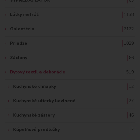
VÝPREDAJ LÁTOK
63
Ť
Látky metráž
1138
:
Galantéria
2122
Priadze
1029
Záclony
66
Bytový textil a dekorácie
519
Kuchynské chňapky
12
Kuchynské utierky bavlnené
27
Kuchynské zástery
46
Kúpeľňové predložky
7