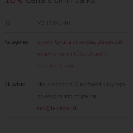
16
€
Cena s DPH za ks
ID:
VCH2025-16
Kategórie:
Bytový textil a dekorácie
,
Dekoračné
obliečky na vankúše
,
Obliečky
vankúše
,
Vianoce
Skladom:
Nie je skladom. O možnosti kúpy tejto
položky sa informujte na:
info@textilstar.sk