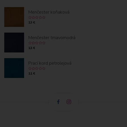
Menčester koňaková
13 €
Menčester tmavomodrá
13 €
Prací kord petrolejová
11 €