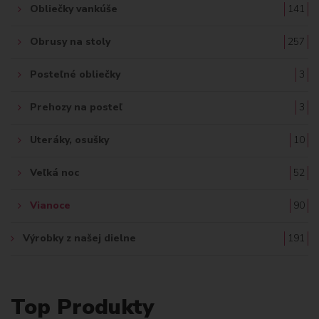
Obliečky vankúše
141
Obrusy na stoly
257
Posteľné obliečky
3
Prehozy na posteľ
3
Uteráky, osušky
10
Veľká noc
52
Vianoce
90
Výrobky z našej dielne
191
Top Produkty