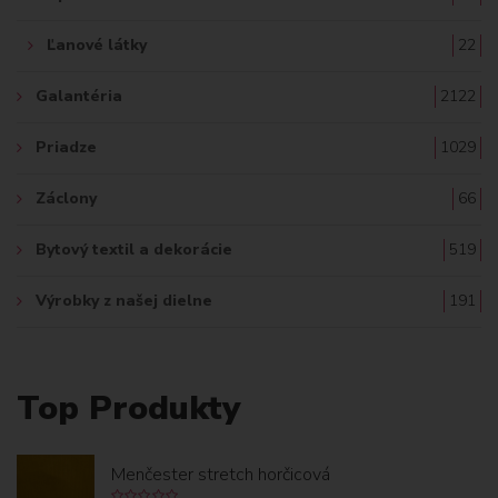
Ľanové látky
22
Galantéria
2122
Priadze
1029
Záclony
66
Bytový textil a dekorácie
519
Výrobky z našej dielne
191
Top Produkty
Menčester stretch horčicová