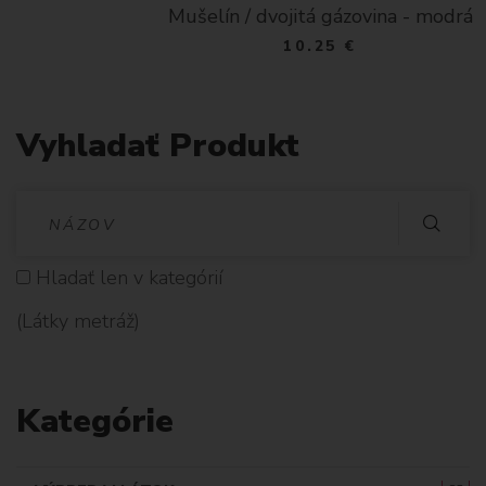
Mušelín / dvojitá gázovina - modrá
10.25 €
Vyhladať Produkt
V
Y
Hladať len v kategórií
H
(Látky metráž)
L
A
Kategórie
D
A