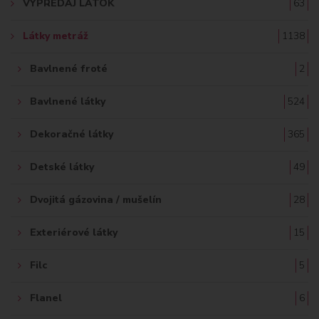
VÝPREDAJ LÁTOK
63
Ť
Látky metráž
1138
:
Bavlnené froté
2
Bavlnené látky
524
Dekoračné látky
365
Detské látky
49
Dvojitá gázovina / mušelín
28
Exteriérové látky
15
Filc
5
Flanel
6