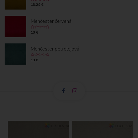
13.29 €
Menčester červená
13 €
Menčester petrolejová
13 €