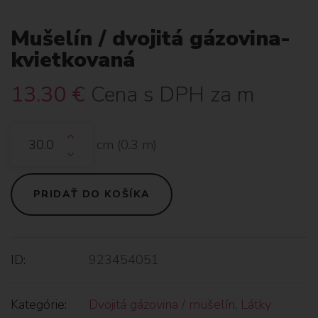
Mušelín / dvojitá gázovina-
kvietkovaná
13.30
€
Cena s DPH za m
cm (
0.3
m)
PRIDAŤ DO KOŠÍKA
ID:
923454051
Kategórie:
Dvojitá gázovina / mušelín
,
Látky