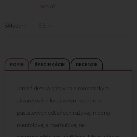
metráž
Skladom:
5.3 m
POPIS
ŠPECIFIKÁCIE
RECENZIE
Jemná detská gázovina s romantickým
akvarelovým kvetinovým vzorom v
pastelových odtieňoch ružovej, modrej,
mentolovej a marhuľovej na