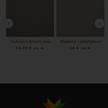
Viskóza s ľanom, sivá
Madeira - smotanová
ka
14.60
€
za m
14
€
za m