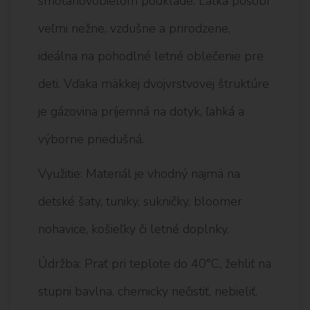
smotanovobielom podklade. Látka pôsobí
veľmi nežne, vzdušne a prirodzene,
ideálna na pohodlné letné oblečenie pre
deti. Vďaka mäkkej dvojvrstvovej štruktúre
je gázovina príjemná na dotyk, ľahká a
výborne priedušná.
Využitie: Materiál je vhodný najmä na
detské šaty, tuniky, sukničky, bloomer
nohavice, košieľky či letné doplnky.
Údržba: Prať pri teplote do 40°C, žehliť na
stupni bavlna, chemicky nečistiť, nebieliť.