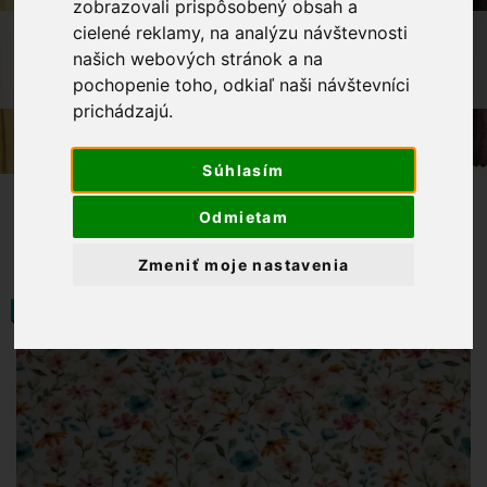
zobrazovali prispôsobený obsah a
cielené reklamy, na analýzu návštevnosti
OBCHOD
LÁTKY METRÁŽ
našich webových stránok a na
MUŠELÍN / DVOJITÁ GÁZOVINA-
pochopenie toho, odkiaľ naši návštevníci
KVIETKOVANÁ
prichádzajú.
Súhlasím
Odmietam
Zmeniť moje nastavenia
NOVINKA