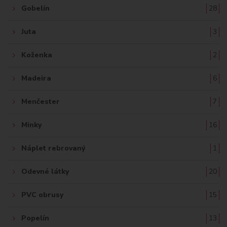
Gobelín
28
Juta
3
Koženka
2
Madeira
6
Menčester
7
Minky
16
Náplet rebrovaný
1
Odevné látky
20
PVC obrusy
15
Popelín
13