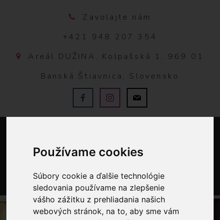
Zavolajte nám
+421 948 207 354
Areál DUŽINA, Kolpašská 1, 969 01
Banská Štiavnica, Slovensko
Používame cookies
Súbory cookie a ďalšie technológie
sledovania používame na zlepšenie
0
vášho zážitku z prehliadania našich
webových stránok, na to, aby sme vám