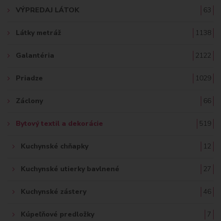
A
VÝPREDAJ LÁTOK
63
Ť
Látky metráž
1138
:
Galantéria
2122
Priadze
1029
Záclony
66
Bytový textil a dekorácie
519
Kuchynské chňapky
12
Kuchynské utierky bavlnené
27
Kuchynské zástery
46
Kúpeľňové predložky
7