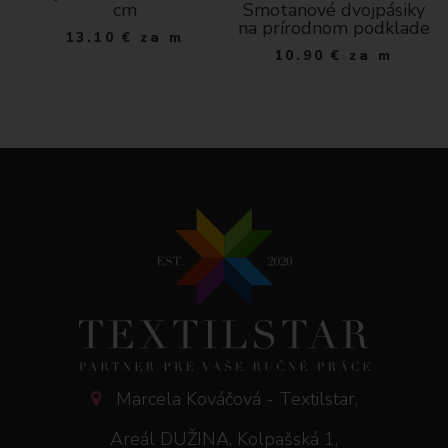
cm
Smotanové dvojpásiky
na prírodnom podklade
13.10
€
za m
10.90
€
za m
Marcela Kováčová - Textilstar,
Areál DUŽINA, Kolpašská 1,