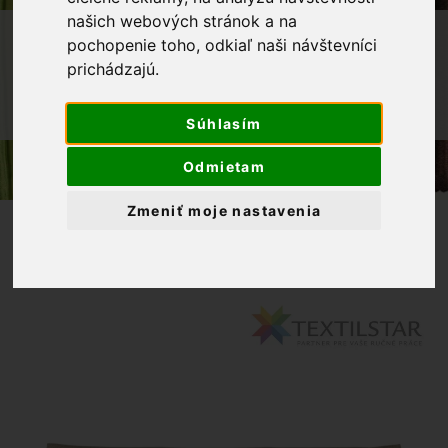
našich webových stránok a na
OBCHOD
BYTOVÝ TEXTIL A DEKORÁCIE
pochopenie toho, odkiaľ naši návštevníci
prichádzajú.
OBRUSY NA STOLY
GOBELÍNOVÝ BEHÚŇ NA STÔL
CHENILLE 40X100 CM
Súhlasím
Odmietam
Zmeniť moje nastavenia