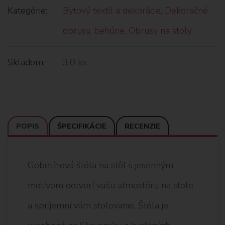
Kategórie:
Bytový textil a dekorácie
,
Dekoračné
obrusy, behúne
,
Obrusy na stoly
Skladom:
3.0 ks
POPIS
ŠPECIFIKÁCIE
RECENZIE
Gobelínová štóla na stôl s jesenným
motívom dotvorí vašu atmosféru na stole
a spríjemní vám stolovanie. Štóla je