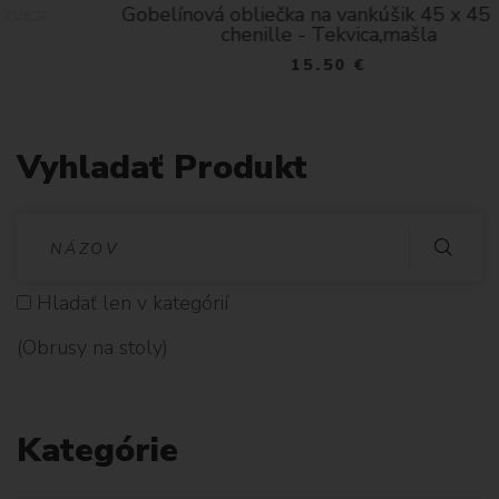
Gobelínová obliečka na vankúšik 45 x 45 cm -
chenille - Tekvica,mašla
15.50 €
Vyhladať Produkt
V
Y
Hladať len v kategórií
H
(Obrusy na stoly)
L
A
Kategórie
D