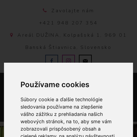
Zavolajte nám
+421 948 207 354
Areál DUŽINA, Kolpašská 1, 969 01
Banská Štiavnica, Slovensko
Používame cookies
Súbory cookie a ďalšie technológie
sledovania používame na zlepšenie
vášho zážitku z prehliadania našich
0
webových stránok, na to, aby sme vám
zobrazovali prispôsobený obsah a
cielené reklamy, na analýzu návštevnosti