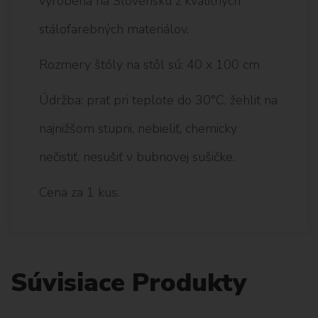
vyrobená na Slovensku z kvalitných
stálofarebných materiálov.
Rozmery štóly na stôl sú: 40 x 100 cm
Údržba: prať pri teplote do 30°C, žehliť na
najnižšom stupni, nebieliť, chemicky
nečistiť, nesušiť v bubnovej sušičke.
Cena za 1 kus.
Súvisiace Produkty