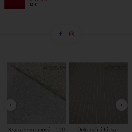
13 €
a
Krajka smotanová - 110
Dekoračná látka -