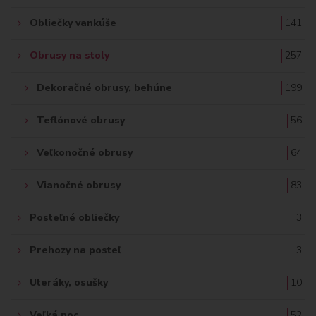
Obliečky vankúše
141
Obrusy na stoly
257
Dekoračné obrusy, behúne
199
Teflónové obrusy
56
Veľkonočné obrusy
64
Vianočné obrusy
83
Posteľné obliečky
3
Prehozy na posteľ
3
Uteráky, osušky
10
Veľká noc
52