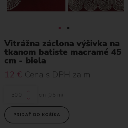
Vitrážna záclona výšivka na
tkanom batiste macramé 45
cm - biela
12
€
Cena s DPH za m
cm (
0.5
m)
PRIDAŤ DO KOŠÍKA