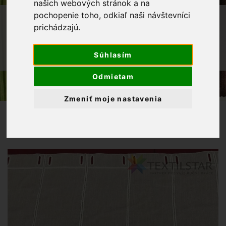
našich webových stránok a na
pochopenie toho, odkiaľ naši návštevníci
OBCHOD
ZÁCLONY
prichádzajú.
VITRÁŽOVÉ ZÁCLONY
VITRÁŽNA ZÁCLONA VÝŠIVKA NA
Súhlasím
TKANOM BATISTE MACRAMÉ 45 CM - BIELA
Odmietam
Zmeniť moje nastavenia