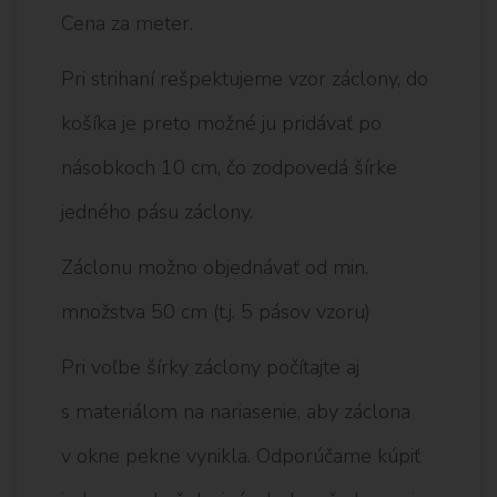
Cena za meter.
Pri strihaní rešpektujeme vzor záclony, do
košíka je preto možné ju pridávať po
násobkoch 10 cm, čo zodpovedá šírke
jedného pásu záclony.
Záclonu možno objednávať od min.
množstva 50 cm (t.j. 5 pásov vzoru)
Pri voľbe šírky záclony počítajte aj
s materiálom na nariasenie, aby záclona
v okne pekne vynikla. Odporúčame kúpiť