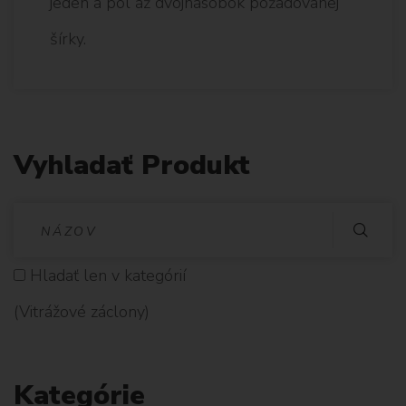
jeden a pol až dvojnásobok požadovanej
šírky.
Vyhladať Produkt
V
Y
Hladať len v kategórií
H
(Vitrážové záclony)
L
A
Kategórie
D