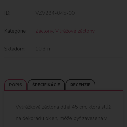
ID:
VZV284-045-00
Kategórie:
Záclony
,
Vitrážové záclony
Skladom:
10.3 m
POPIS
ŠPECIFIKÁCIE
RECENZIE
Vytrážková záclona dlhá 45 cm, ktorá slúži
na dekoráciu okien, môže byť zavesená v