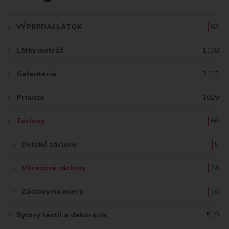
A
VÝPREDAJ LÁTOK
63
Ť
Látky metráž
1138
:
Galantéria
2122
Priadze
1029
Záclony
66
Detské záclony
5
Vitrážové záclony
24
Záclony na mieru
36
Bytový textil a dekorácie
519