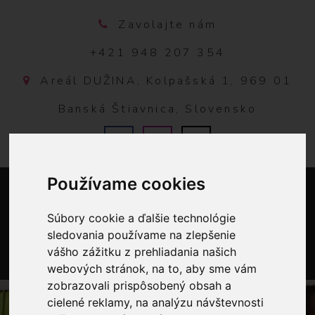
Zavolajte nám
+421 948 207 354
Areál DUŽINA, Kolpašská 1, 969 01
Banská Štiavnica, Slovensko
Používame cookies
Súbory cookie a ďalšie technológie
sledovania používame na zlepšenie
vášho zážitku z prehliadania našich
webových stránok, na to, aby sme vám
0
zobrazovali prispôsobený obsah a
cielené reklamy, na analýzu návštevnosti