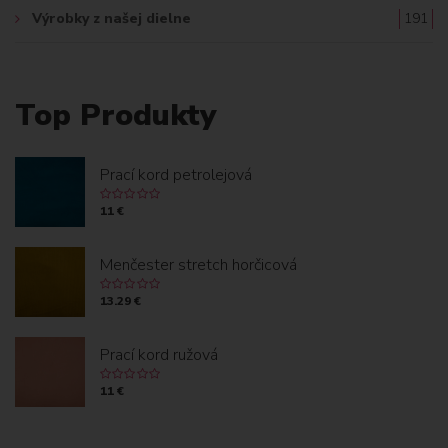
Výrobky z našej dielne
191
Top Produkty
Prací kord petrolejová
11 €
Menčester stretch horčicová
13.29 €
Prací kord ružová
11 €