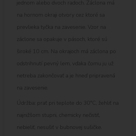
jednom alebo dvoch radoch. Záclona má
na hornom okraji otvory cez ktoré sa
prevlieka tyčka na zavesenie. Vzor na
záclone sa opakuje v pásoch, ktoré sú
široké 10 cm. Na okrajoch má záclona po
odstrihnutí pevný lem, vďaka čomu ju už
netreba zakončovať a je hneď pripravená
na zavesenie.
Údržba: prať pri teplote do 30°C, žehliť na
najnižšom stupni, chemicky nečistiť,
nebieliť, nesušiť v bubnovej sušičke.