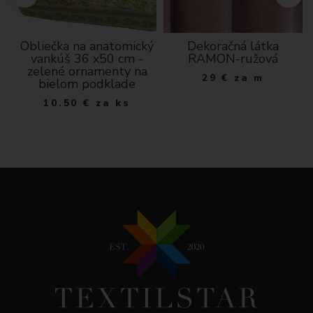
že
Obliečka na anatomický
Dekoračná látka
de
vankúš 36 x50 cm -
RAMON-ružová
zelené ornamenty na
29
€
za m
bielom podklade
10.50
€
za ks