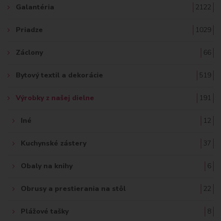
Galantéria
2122
Priadze
1029
Záclony
66
Bytový textil a dekorácie
519
Výrobky z našej dielne
191
Iné
12
Kuchynské zástery
37
Obaly na knihy
6
Obrusy a prestierania na stôl
22
Plážové tašky
8