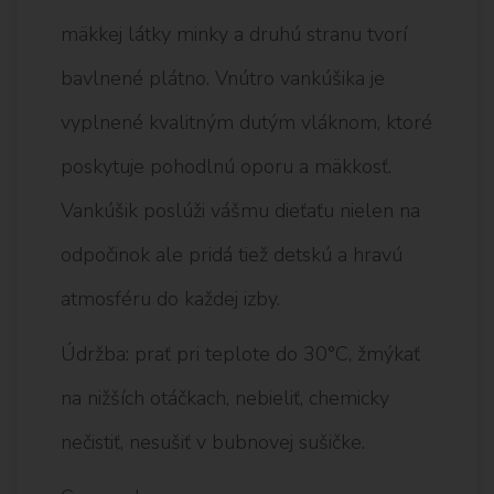
mäkkej látky minky a druhú stranu tvorí
bavlnené plátno. Vnútro vankúšika je
vyplnené kvalitným dutým vláknom, ktoré
poskytuje pohodlnú oporu a mäkkosť.
Vankúšik poslúži vášmu dieťaťu nielen na
odpočinok ale pridá tiež detskú a hravú
atmosféru do každej izby.
Údržba: prať pri teplote do 30°C, žmýkať
na nižších otáčkach, nebieliť, chemicky
nečistiť, nesušiť v bubnovej sušičke.