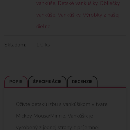
vankúše
,
Detské vankúšiky
,
Obliečky
vankúše
,
Vankúšiky
,
Výrobky z našej
dielne
Skladom:
1.0 ks
POPIS
ŠPECIFIKÁCIE
RECENZIE
Oživte detskú izbu s vankúšikom v tvare
Mickey Mousa/Minnie. Vankúšik je
vyrobený z jednej strany z príjemnej