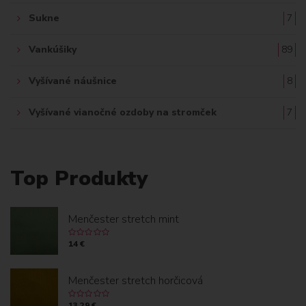
Sukne
7
Vankúšiky
89
Vyšívané náušnice
8
Vyšívané vianočné ozdoby na stromček
7
Top Produkty
Menčester stretch mint
14 €
Menčester stretch horčicová
13.29 €