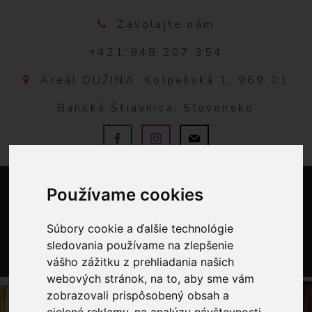
Zavolajte nám
+421 948 207 354
Areál DUŽINA, Kolpašská 1, 969 01
Banská Štiavnica, Slovensko
Používame cookies
Súbory cookie a ďalšie technológie
sledovania používame na zlepšenie
vášho zážitku z prehliadania našich
0
webových stránok, na to, aby sme vám
zobrazovali prispôsobený obsah a