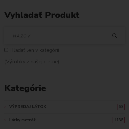
Vyhladať Produkt
V
Y
Hladať len v kategórií
H
(Výrobky z našej dielne)
L
A
Kategórie
D
A
VÝPREDAJ LÁTOK
63
Ť
Látky metráž
1138
: