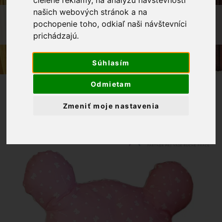
cielené reklamy, na analýzu návštevnosti
našich webových stránok a na
OBCHOD
VÝROBKY Z NAŠEJ DIELNE
pochopenie toho, odkiaľ naši návštevníci
DETSKÝ VANKÚŠIK MICKEY - RUŽOVÁ
prichádzajú.
Súhlasím
Odmietam
Zmeniť moje nastavenia