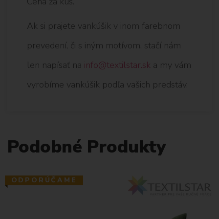
Cena za kus.
Ak si prajete vankúšik v inom farebnom
prevedení, či s iným motívom, stačí nám
len napísať na
info@textilstar.sk
a my vám
vyrobíme vankúšik podľa vašich predstáv.
Podobné Produkty
ODPORÚČAME