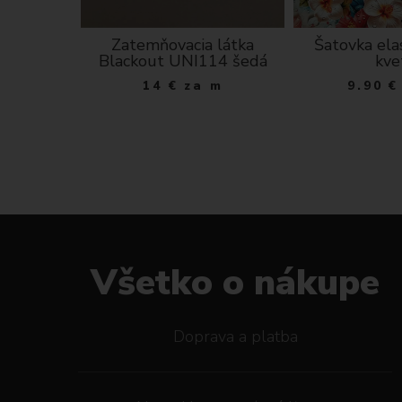
 - 110 cm
Zatemňovacia látka
Šatovka ela
Blackout UNI114 šedá
kve
a m
14
€
za m
9.90
€
Všetko o nákupe
Doprava a platba