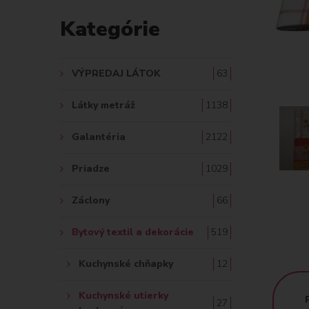
D
Kategórie
A
Ť
VÝPREDAJ LÁTOK
63
:
Látky metráž
1138
Galantéria
2122
Priadze
1029
Záclony
66
Bytový textil a dekorácie
519
Kuchynské chňapky
12
Kuchynské utierky
27