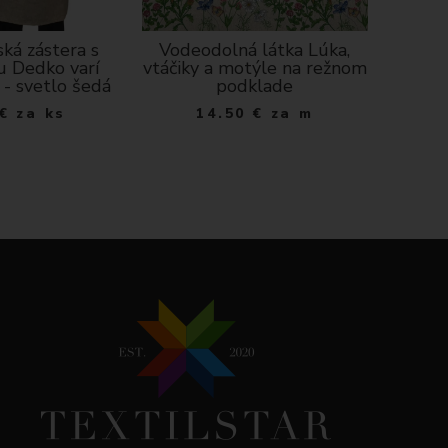
ká zástera s
Vodeodolná látka Lúka,
Kuchynsk
u Dedko varí
vtáčiky a motýle na režnom
- 
 - svetlo šedá
podklade
1
€
za ks
14.50
€
za m