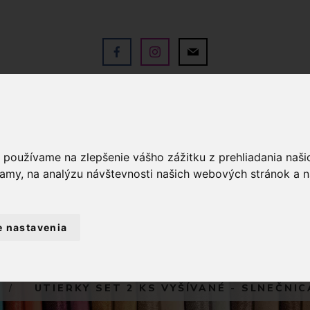
V
OBCHOD
SLUŽBY
KO
a používame na zlepšenie vášho zážitku z prehliadania naš
lamy, na analýzu návštevnosti našich webových stránok a n
e nastavenia
YTOVÝ TEXTIL A DEKORÁCIE
KUCHYNSKÉ U
UTIERKY SET 2 KS VYŠÍVANÉ - SLNEČNIC