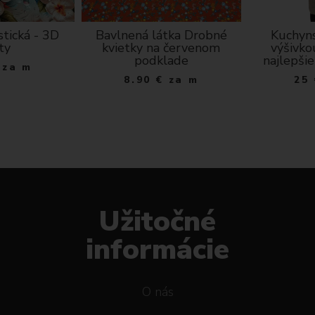
stická - 3D
Bavlnená látka Drobné
Kuchyns
ty
kvietky na červenom
výšivko
podklade
najlepšie
za m
8.90
€
za m
25
Užitočné
informácie
O nás