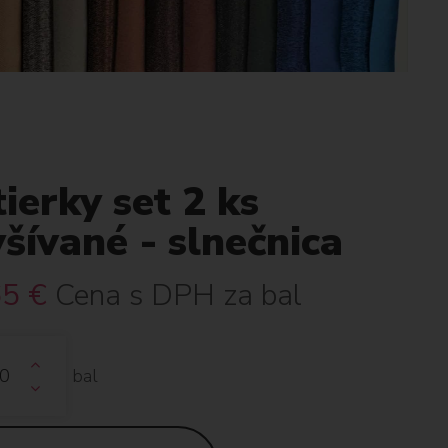
ierky set 2 ks
šívané - slnečnica
65
€
Cena s DPH za bal
bal