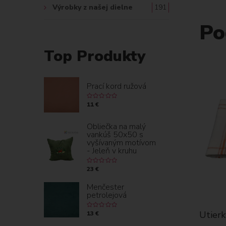
Výrobky z našej dielne
191
Po
Top Produkty
Prací kord ružová
11 €
Obliečka na malý
vankúš 50x50 s
vyšívaným motívom
- Jeleň v kruhu
23 €
Menčester
petrolejová
ané -
Utierky set 2 ks vyšívané - slivka
Utierky
13 €