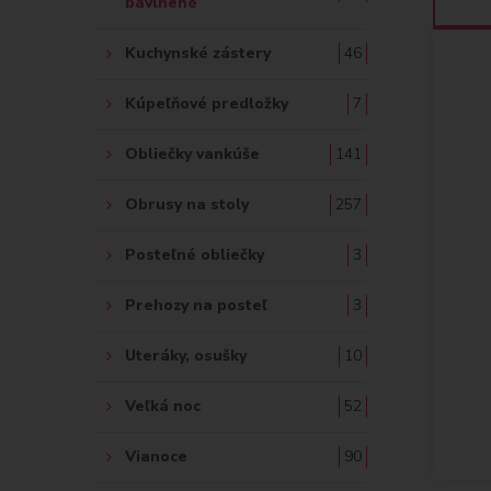
bavlnené
Kuchynské zástery
46
Kúpeľňové predložky
7
Obliečky vankúše
141
Obrusy na stoly
257
Posteľné obliečky
3
Prehozy na posteľ
3
Uteráky, osušky
10
Veľká noc
52
Vianoce
90