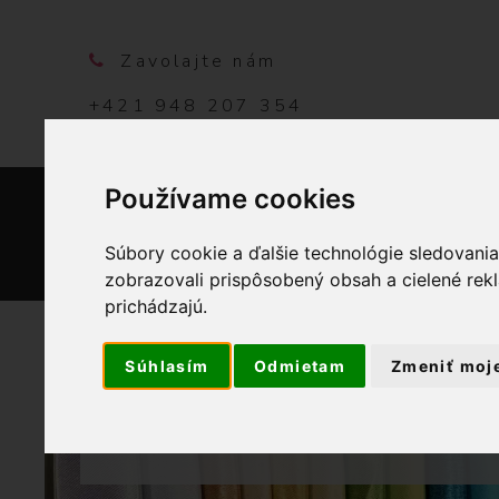
Zavolajte nám
+421 948 207 354
Používame cookies
DOMO
Súbory cookie a ďalšie technológie sledovani
zobrazovali prispôsobený obsah a cielené rek
prichádzajú.
Súhlasím
Odmietam
Zmeniť moj
OBCHOD
B