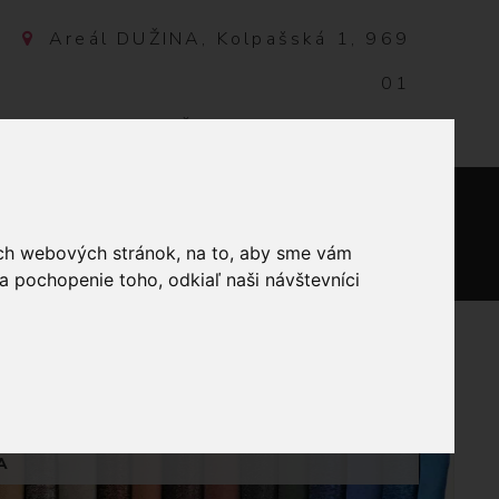
Areál DUŽINA, Kolpašská 1, 969
01
Banská Štiavnica, Slovensko
NTAKT
0
ich webových stránok, na to, aby sme vám
a pochopenie toho, odkiaľ naši návštevníci
TIERKY BAVLNENÉ
A