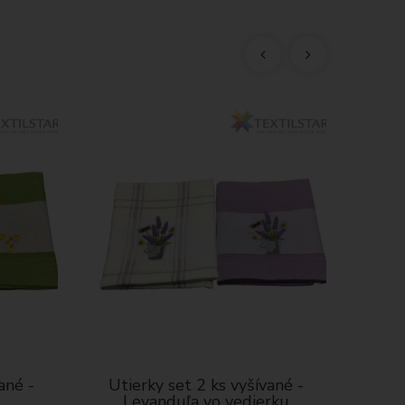
né -
Utierky set 2 ks vyšívané -
Utie
Levanduľa vo vedierku