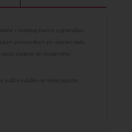
obené z kvalitnej bavlny s gramážou
ckým pomocníkom pri utieraní riadu.
ú spolu zladené do moderného
 sušiť v sušičke na nízkej teplote,