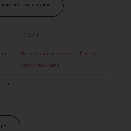
PRIDAŤ DO KOŠÍKA
13SUN
órie:
Bytový textil a dekorácie
,
Kuchynské
utierky bavlnené
dom:
1.0 bal
IE