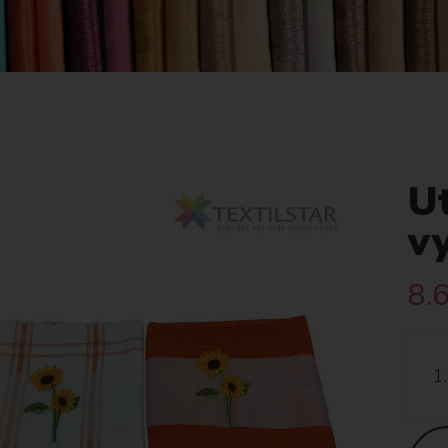
Ut
vy
8.