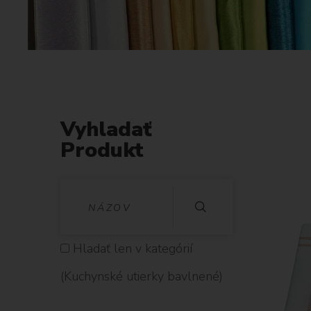
Vyhladať
Produkt
V
Y
H
Hladať len v kategórií
L
(Kuchynské utierky bavlnené)
A