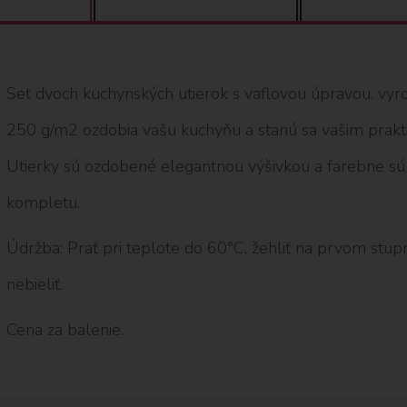
Set dvoch kuchynských utierok s vaflovou úpravou, vyr
250 g/m2 ozdobia vašu kuchyňu a stanú sa vašim prakti
Utierky sú ozdobené elegantnou výšivkou a farebne s
kompletu.
Údržba: Prať pri teplote do 60°C, žehliť na prvom stupni,
nebieliť.
Cena za balenie.