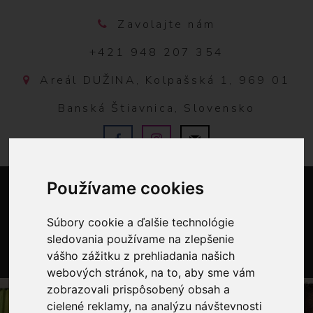
Zavolajte nám
+421 948 207 354
Areál DUŽINA, Kolpašská 1, 969 01
Banská Štiavnica, Slovensko
Používame cookies
Súbory cookie a ďalšie technológie
sledovania používame na zlepšenie
vášho zážitku z prehliadania našich
0
webových stránok, na to, aby sme vám
zobrazovali prispôsobený obsah a
cielené reklamy, na analýzu návštevnosti