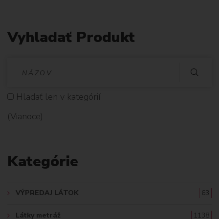
Vyhladať Produkt
V
Y
Hladať len v kategórií
H
(Vianoce)
L
A
Kategórie
D
A
VÝPREDAJ LÁTOK
63
Ť
Látky metráž
1138