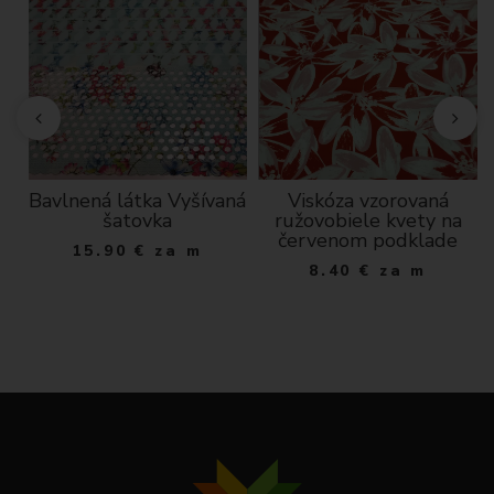
Bavlnená látka Vyšívaná
Viskóza vzorovaná
dá
šatovka
ružovobiele kvety na
červenom podklade
15.90
€
za m
8.40
€
za m