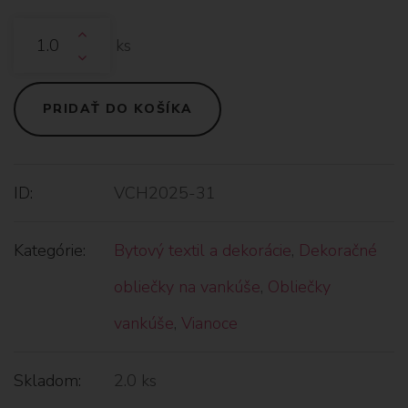
ks
PRIDAŤ DO KOŠÍKA
ID:
VCH2025-31
Kategórie:
Bytový textil a dekorácie
,
Dekoračné
obliečky na vankúše
,
Obliečky
vankúše
,
Vianoce
Skladom:
2.0 ks