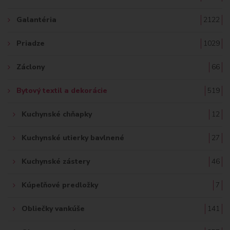
:
Galantéria
2122
Priadze
1029
Záclony
66
Bytový textil a dekorácie
519
Kuchynské chňapky
12
Kuchynské utierky bavlnené
27
Kuchynské zástery
46
Kúpeľňové predložky
7
Obliečky vankúše
141