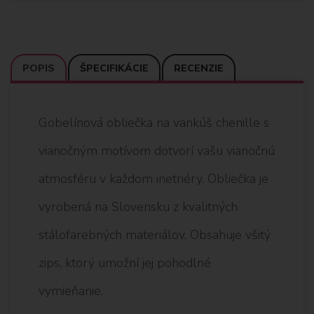
POPIS
ŠPECIFIKÁCIE
RECENZIE
Gobelínová obliečka na vankúš chenille s
vianočným motívom dotvorí vašu vianočnú
atmosféru v každom inetriéry. Obliečka je
vyrobená na Slovensku z kvalitných
stálofarebných materiálov. Obsahuje všitý
zips, ktorý umožní jej pohodlné
vymieňanie.