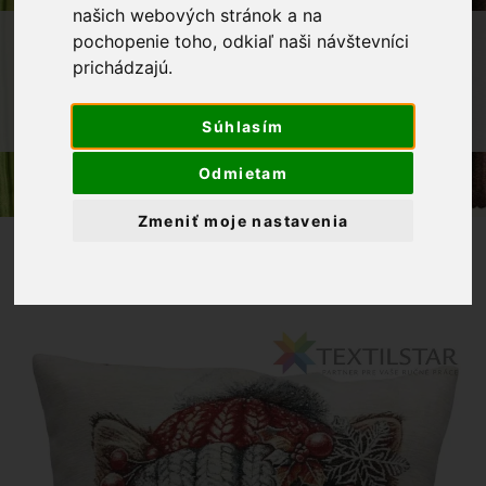
našich webových stránok a na
OBCHOD
BYTOVÝ TEXTIL A DEKORÁCIE
pochopenie toho, odkiaľ naši návštevníci
prichádzajú.
VIANOCE
VIANOČNÁ GOBELÍNOVÁ OBLIEČKA NA
Súhlasím
VANKÚŠIK CHENILLE MAČKA
Odmietam
Zmeniť moje nastavenia