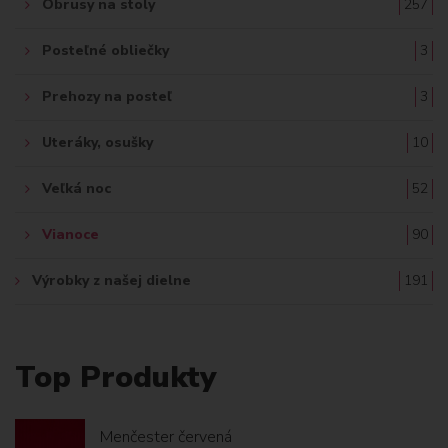
Obrusy na stoly
257
Posteľné obliečky
3
Prehozy na posteľ
3
Uteráky, osušky
10
Veľká noc
52
Vianoce
90
Výrobky z našej dielne
191
Top Produkty
Menčester červená