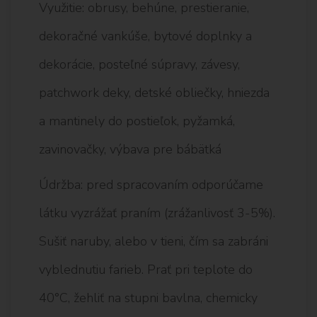
Využitie: obrusy, behúne, prestieranie,
dekoračné vankúše, bytové doplnky a
dekorácie, posteľné súpravy, závesy,
patchwork deky, detské obliečky, hniezda
a mantinely do postieľok, pyžamká,
zavinovačky, výbava pre bábätká
Údržba: pred spracovaním odporúčame
látku vyzrážať praním (zrážanlivosť 3-5%).
Sušiť naruby, alebo v tieni, čím sa zabráni
vyblednutiu farieb. Prať pri teplote do
40°C, žehliť na stupni bavlna, chemicky