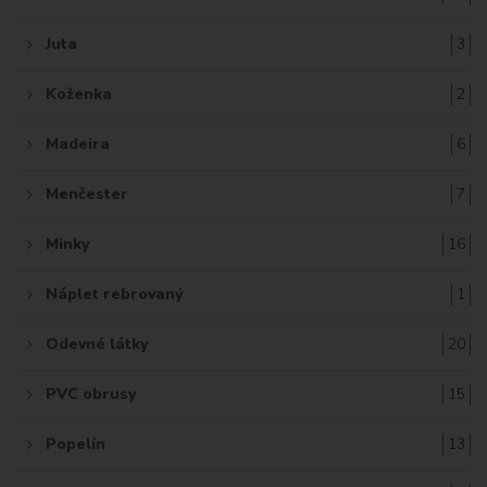
Juta
3
Koženka
2
Madeira
6
Menčester
7
Minky
16
Náplet rebrovaný
1
Odevné látky
20
PVC obrusy
15
Popelín
13