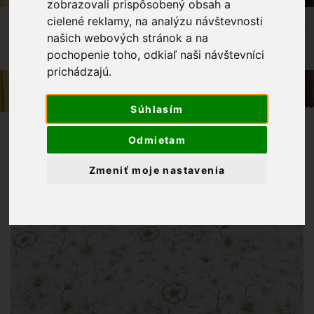
zobrazovali prispôsobený obsah a
cielené reklamy, na analýzu návštevnosti
OBCHOD
LÁTKY METRÁŽ
našich webových stránok a na
BAVLNENÁ LÁTKA ZELENÉ KVETY NA
pochopenie toho, odkiaľ naši návštevníci
BIELOM PODKLADE
prichádzajú.
Súhlasím
Odmietam
Zmeniť moje nastavenia