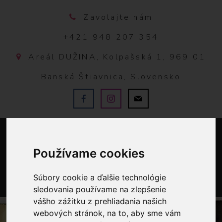
Zavolajte nám
+421 948 207 354
Areál DUŽINA, Kolpašská 1, 969 01
Banská Štiavnica, Slovensko
Používame cookies
Súbory cookie a ďalšie technológie
sledovania používame na zlepšenie
0
vášho zážitku z prehliadania našich
webových stránok, na to, aby sme vám