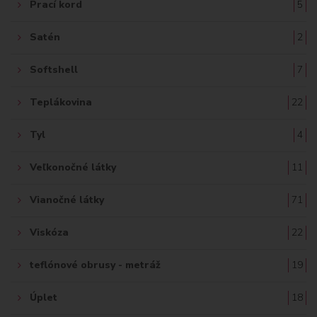
Prací kord
5
Satén
2
Softshell
7
Teplákovina
22
Tyl
4
Veľkonočné látky
11
Vianočné látky
71
Viskóza
22
teflónové obrusy - metráž
19
Úplet
18