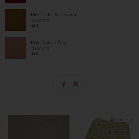
Menčester koňaková
13 €
Prací kord ružová
11 €