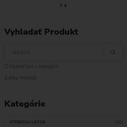
7 €
Vyhladať Produkt
V
Y
Hladať len v kategórií
H
(Látky metráž)
L
A
Kategórie
D
A
VÝPREDAJ LÁTOK
63