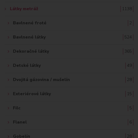
Ť
Látky metráž
1138
:
Bavlnené froté
2
Bavlnené látky
524
Dekoračné látky
365
Detské látky
49
Dvojitá gázovina / mušelín
28
Exteriérové látky
15
Filc
5
Flanel
6
Gobelín
28