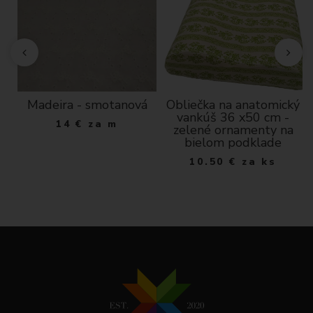
Madeira - smotanová
Obliečka na anatomický
vankúš 36 x50 cm -
14
€
za m
zelené ornamenty na
bielom podklade
10.50
€
za ks