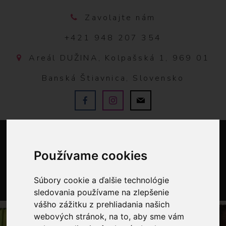
Zavolajte nám
+421 948 207 354
Areál DUŽINA, Kolpašská 1, 969 01
Banská Štiavnica, Slovensko
Používame cookies
Súbory cookie a ďalšie technológie
sledovania používame na zlepšenie
0
vášho zážitku z prehliadania našich
webových stránok, na to, aby sme vám