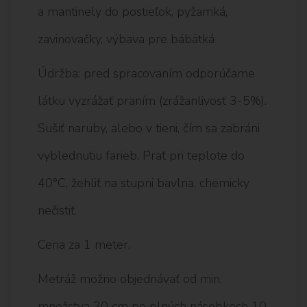
a mantinely do postieľok, pyžamká,
zavinovačky, výbava pre bábätká
Údržba: pred spracovaním odporúčame
látku vyzrážať praním (zrážanlivosť 3-5%).
Sušiť naruby, alebo v tieni, čím sa zabráni
vyblednutiu farieb. Prať pri teplote do
40°C, žehliť na stupni bavlna, chemicky
nečistiť.
Cena za 1 meter.
Metráž možno objednávať od min.
množstva 30 cm po plných násobkoch 10