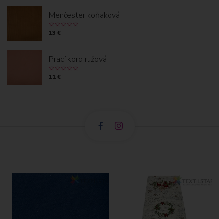
Menčester koňaková
13 €
Prací kord ružová
11 €