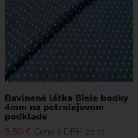
Bavlnená látka Biele bodky
4mm na petrolejovom
podklade
5.50
€
Cena s DPH za m