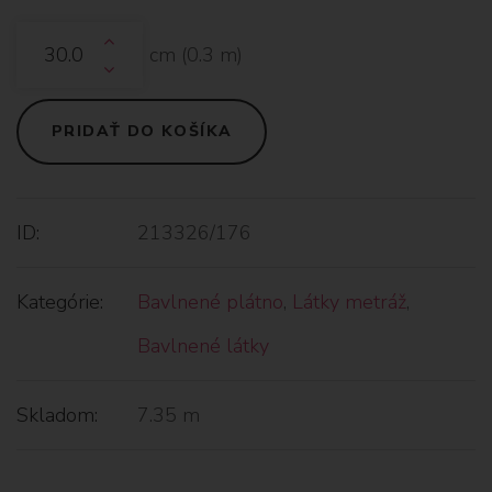
cm (
0.3
m)
PRIDAŤ DO KOŠÍKA
ID:
213326/176
Kategórie:
Bavlnené plátno
,
Látky metráž
,
Bavlnené látky
Skladom:
7.35 m