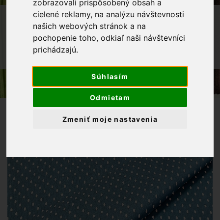
zobrazovali prispôsobený obsah a
cielené reklamy, na analýzu návštevnosti
OBCHOD
LÁTKY METRÁŽ
našich webových stránok a na
BAVLNENÉ LÁTKY
pochopenie toho, odkiaľ naši návštevníci
BAVLNENÁ LÁTKA BIELE BODKY 4MM
prichádzajú.
NA PETROLEJOVOM PODKLADE
Súhlasím
Odmietam
Zmeniť moje nastavenia