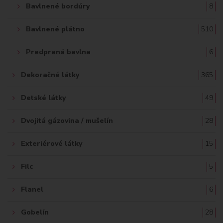
Bavlnené bordúry
8
Bavlnené plátno
510
Predpraná bavlna
6
Dekoračné látky
365
Detské látky
49
Dvojitá gázovina / mušelín
28
Exteriérové látky
15
Filc
5
Flanel
6
Gobelín
28