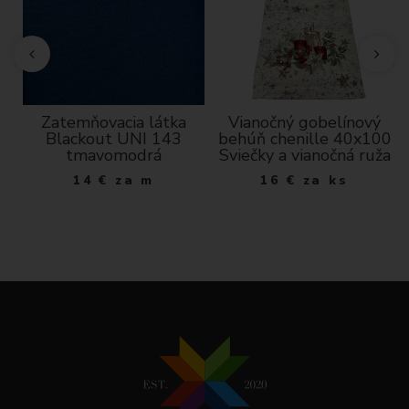
že
Zatemňovacia látka
Vianočný gobelínový
de
Blackout UNI 143
behúň chenille 40x100
tmavomodrá
Sviečky a vianočná ruža
14
€
za m
16
€
za ks