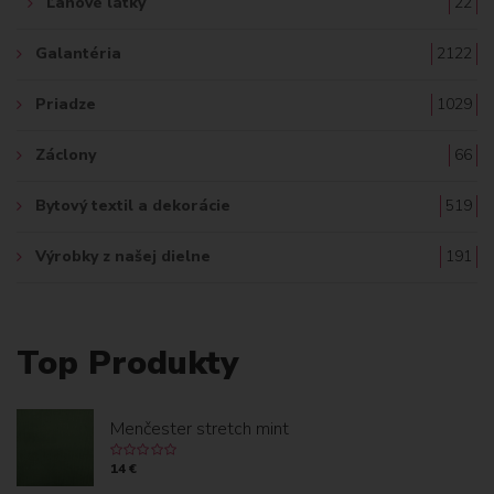
Ľanové látky
22
Galantéria
2122
Priadze
1029
Záclony
66
Bytový textil a dekorácie
519
Výrobky z našej dielne
191
Top Produkty
Menčester stretch mint
14 €