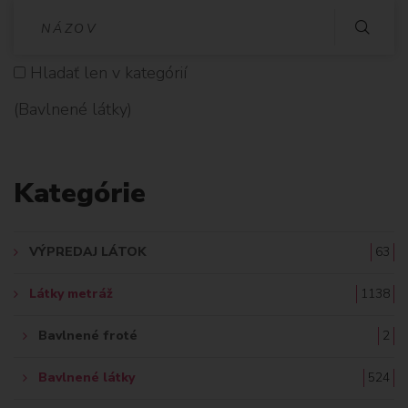
V
Y
Hladať len v kategórií
H
(Bavlnené látky)
L
A
Kategórie
D
A
VÝPREDAJ LÁTOK
63
Ť
Látky metráž
1138
:
Bavlnené froté
2
Bavlnené látky
524