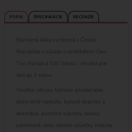
POPIS
ŠPECIFIKÁCIE
RECENZIE
Bavlnená látka vyrobená v Českej
Republike v súlade s certifikátom Öko-
Tex Standard 100, trieda I. vhodná pre
deti do 3 rokov.
Využitie: obrusy, behúne, prestieranie,
dekoračné vankúše, bytové doplnky a
dekorácie, posteľné súpravy, závesy,
patchwork deky, detské obliečky, hniezda