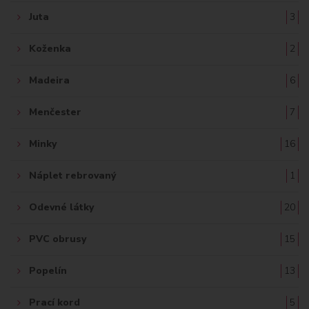
Juta
3
Koženka
2
Madeira
6
Menčester
7
Minky
16
Náplet rebrovaný
1
Odevné látky
20
PVC obrusy
15
Popelín
13
Prací kord
5