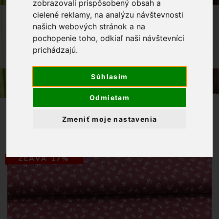
zobrazovali prispôsobený obsah a
cielené reklamy, na analýzu návštevnosti
OBCHOD
LÁTKY METRÁŽ
našich webových stránok a na
BAVLNENÉ LÁTKY
pochopenie toho, odkiaľ naši návštevníci
BAVLNENÁ LÁTKA BIELE BODKOVANÉ
prichádzajú.
KVIETKY NA BORDOVOM PODKLADE
Súhlasím
Odmietam
Zmeniť moje nastavenia
ZĽAVA 17%