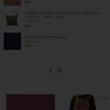
11 €
Obliečka na malý vankúš 50x50 s vyšívaným
motívom - Jeleň v kruhu
23 €
Menčester tmavomodrá
13 €