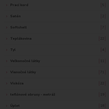
Prací kord
5
Satén
2
Softshell
7
Teplákovina
22
Tyl
4
Veľkonočné látky
11
Vianočné látky
71
Viskóza
22
teflónové obrusy - metráž
19
Úplet
18