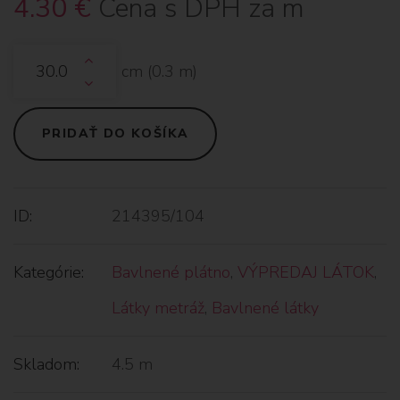
4.30
€
Cena s DPH za m
cm (
0.3
m)
PRIDAŤ DO KOŠÍKA
ID:
214395/104
Kategórie:
Bavlnené plátno
,
VÝPREDAJ LÁTOK
,
Látky metráž
,
Bavlnené látky
Skladom:
4.5 m