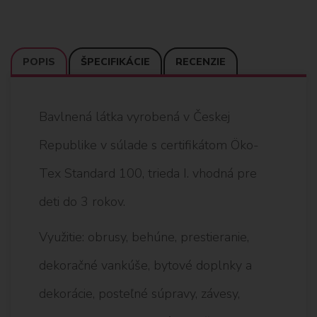
POPIS
ŠPECIFIKÁCIE
RECENZIE
Bavlnená látka vyrobená v Českej
Republike v súlade s certifikátom Öko-
Tex Standard 100, trieda I. vhodná pre
deti do 3 rokov.
Využitie: obrusy, behúne, prestieranie,
dekoračné vankúše, bytové doplnky a
dekorácie, posteľné súpravy, závesy,