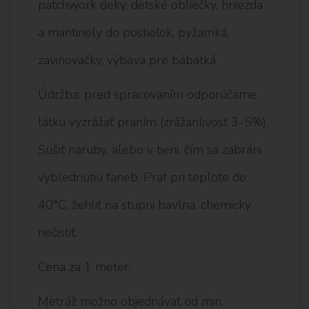
patchwork deky, detské obliečky, hniezda
a mantinely do postieľok, pyžamká,
zavinovačky, výbava pre bábätká
Údržba: pred spracovaním odporúčame
látku vyzrážať praním (zrážanlivosť 3-5%).
Sušiť naruby, alebo v tieni, čím sa zabráni
vyblednutiu farieb. Prať pri teplote do
40°C, žehliť na stupni bavlna, chemicky
nečistiť.
Cena za 1 meter.
Metráž možno objednávať od min.