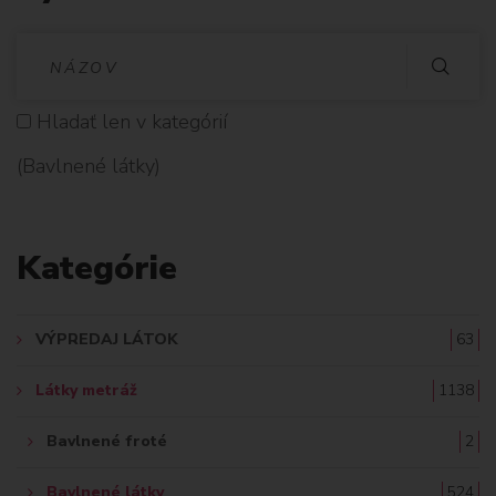
V
Y
Hladať len v kategórií
H
(Bavlnené látky)
L
A
Kategórie
D
A
VÝPREDAJ LÁTOK
63
Ť
Látky metráž
1138
:
Bavlnené froté
2
Bavlnené látky
524