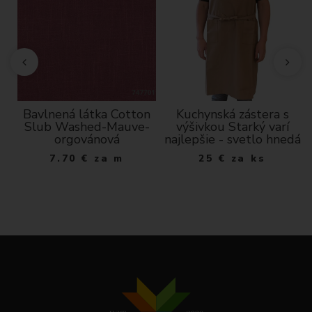
ná
Bavlnená látka Cotton
Kuchynská zástera s
Slub Washed-Mauve-
výšivkou Starký varí
orgovánová
najlepšie - svetlo hnedá
7.70
€
za m
25
€
za ks