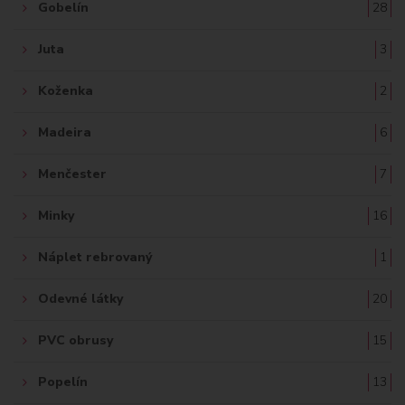
Gobelín
28
Juta
3
Koženka
2
Madeira
6
Menčester
7
Minky
16
Náplet rebrovaný
1
Odevné látky
20
PVC obrusy
15
Popelín
13