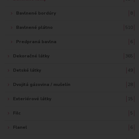
Bavlnené bordúry
8
Bavlnené plátno
510
Predpraná bavlna
6
Dekoračné látky
365
Detské látky
49
Dvojitá gázovina / mušelín
28
Exteriérové látky
15
Filc
5
Flanel
6