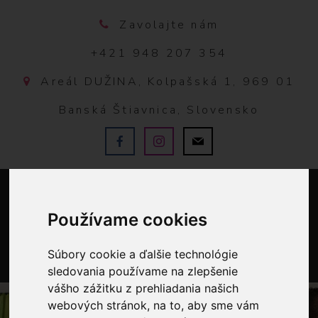
Zavolajte nám
+421 948 207 354
Areál DUŽINA, Kolpašská 1, 969 01
Banská Štiavnica, Slovensko
Používame cookies
Súbory cookie a ďalšie technológie
sledovania používame na zlepšenie
0
vášho zážitku z prehliadania našich
webových stránok, na to, aby sme vám