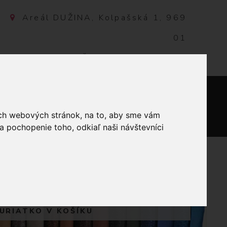
Areál DUŽINA, Kolpašská 1, 969
01
Banská Štiavnica, Slovensko
NTAKT
0
ich webových stránok, na to, aby sme vám
a pochopenie toho, odkiaľ naši návštevníci
KÁ NOC
URIATKO V KOŠÍKU