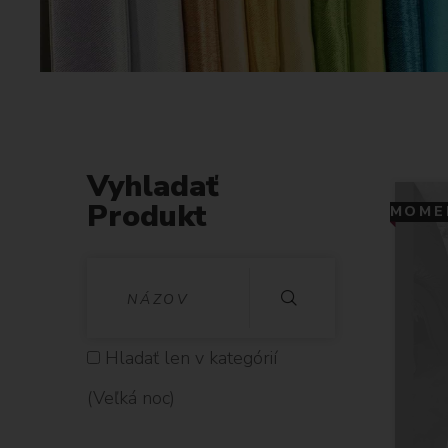
Vyhladať
Produkt
MOMEN
V
Y
H
Hladať len v kategórií
L
(Veľká noc)
A