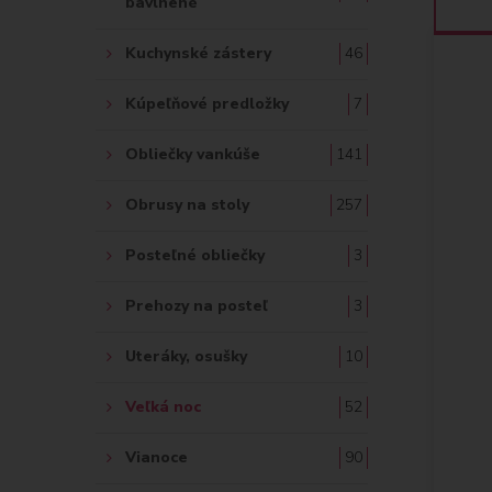
bavlnené
Kuchynské zástery
46
Kúpeľňové predložky
7
Obliečky vankúše
141
Obrusy na stoly
257
Posteľné obliečky
3
Prehozy na posteľ
3
Uteráky, osušky
10
Veľká noc
52
Vianoce
90