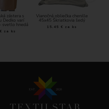
ká zástera s
Vianočná obliečka chenille
Dekorač
u Dedko varí
45x45 Škriatkovia šedý
jarný p
 - svetlo hnedá
15.45
€
za ks
€
za ks