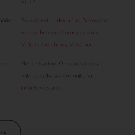
VO12
órie:
Bytový textil a dekorácie
,
Dekoračné
obrusy, behúne
,
Obrusy na stoly
,
Veľkonočné obrusy
,
Veľká noc
dom:
Nie je skladom. O možnosti kúpy
tejto položky sa informujte na:
info@textilstar.sk
IE