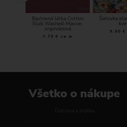
ná modré
Bavlnená látka Cotton
Šatovka ela
 podklade
Slub Washed-Mauve-
kve
orgovánová
 m
9.90
€
7.70
€
za m
Všetko o nákupe
Doprava a platba