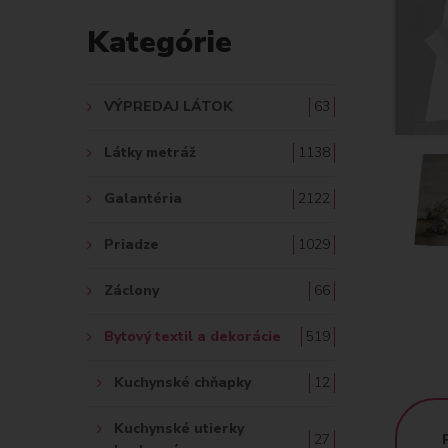
D
Kategórie
A
Ť
VÝPREDAJ LÁTOK
63
:
Látky metráž
1138
Galantéria
2122
Priadze
1029
Záclony
66
Bytový textil a dekorácie
519
Kuchynské chňapky
12
Kuchynské utierky
27