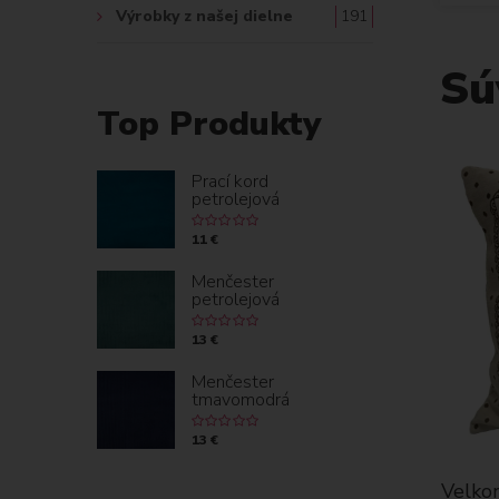
Výrobky z našej dielne
191
Sú
Top Produkty
Prací kord
petrolejová
11 €
Menčester
petrolejová
13 €
Menčester
tmavomodrá
13 €
Velkon