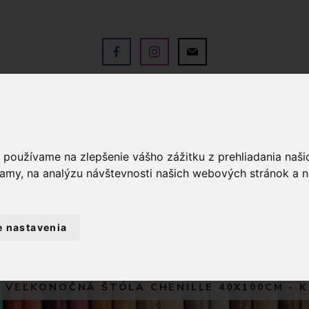
V
OBCHOD
SLUŽBY
KO
a používame na zlepšenie vášho zážitku z prehliadania naš
lamy, na analýzu návštevnosti našich webových stránok a n
e nastavenia
D
BYTOVÝ TEXTIL A DEKORÁCIE
VEĽ
 VEĽKONOČNÁ ŠTÓLA CHENILLE 40X100CM - K