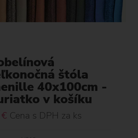
obelínová
eľkonočná štóla
henille 40x100cm -
riatko v košíku
€
Cena s DPH za ks