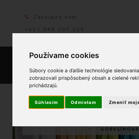
Zavolajte nám
+421 948 207 354
Používame cookies
DOMO
Súbory cookie a ďalšie technológie sledovani
zobrazovali prispôsobený obsah a cielené rek
prichádzajú.
Súhlasím
Odmietam
Zmeniť moj
OBCHO
GOBELÍNOVÁ