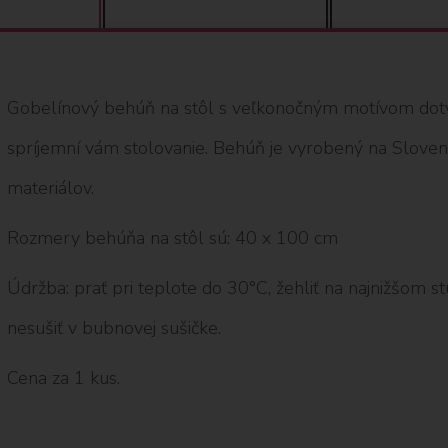
Gobelínový behúň na stôl s veľkonočným motívom dotv
spríjemní vám stolovanie. Behúň je vyrobený na Sloven
materiálov.
Rozmery behúňa na stôl sú: 40 x 100 cm
Údržba: prať pri teplote do 30°C, žehliť na najnižšom stup
nesušiť v bubnovej sušičke.
Cena za 1 kus.