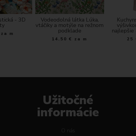
stická - 3D
Vodeodolná látka Lúka,
Kuchyns
ty
vtáčiky a motýle na režnom
výšivko
podklade
najlepšie
za m
14.50
€
za m
25
Užitočné
informácie
O nás