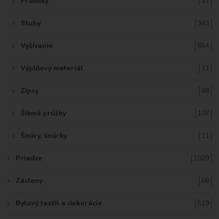
Prámiky
31
Stuhy
343
Vyšívanie
654
Výplňový materiál
11
Zipsy
48
Šikmé prúžky
107
Šnúry, šnúrky
11
Priadze
1029
Záclony
66
Bytový textil a dekorácie
519