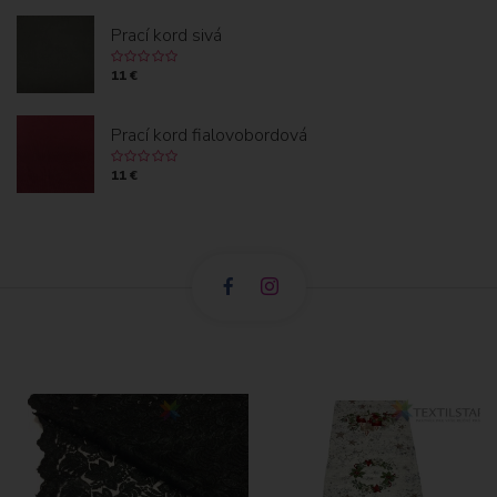
O
Prací kord sivá
K
11 €
Prací kord fialovobordová
11 €