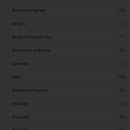
Kovový program
58
Krajky
113
Krajčírske potreby
71
Kreatívne potreby
14
Lemovky
7
Nite
338
Náplety/ Patenty
30
Nášivky
20
Popruhy
26