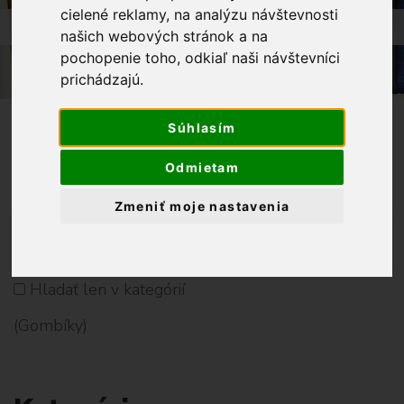
G
cielené reklamy, na analýzu návštevnosti
o
OBCHOD
GALANTÉRIA
GOMBÍKY
našich webových stránok a na
m
pochopenie toho, odkiaľ naši návštevníci
b
prichádzajú.
í
k
y
Súhlasím
Odmietam
Vyhladať Produkt
Zmeniť moje nastavenia
V
Y
Hladať len v kategórií
H
(Gombíky)
L
A