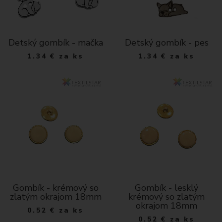
Detský gombík - mačka
Detský gombík - pes
1.34
€
za ks
1.34
€
za ks
Gombík - krémový so
Gombík - lesklý
zlatým okrajom 18mm
krémový so zlatým
okrajom 18mm
0.52
€
za ks
0.52
€
za ks