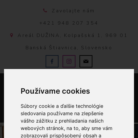
Zavolajte nám
+421 948 207 354
Areál DUŽINA, Kolpašská 1, 969 01
Banská Štiavnica, Slovensko
Používame cookies
Súbory cookie a ďalšie technológie
sledovania používame na zlepšenie
0
vášho zážitku z prehliadania našich
webových stránok, na to, aby sme vám
zobrazovali prispôsobený obsah a