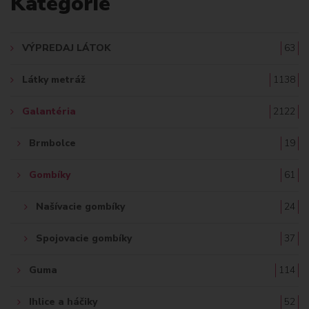
Kategórie
D
A
VÝPREDAJ LÁTOK
63
Ť
Látky metráž
1138
:
Galantéria
2122
Brmbolce
19
Gombíky
61
Našívacie gombíky
24
Spojovacie gombíky
37
Guma
114
Ihlice a háčiky
52