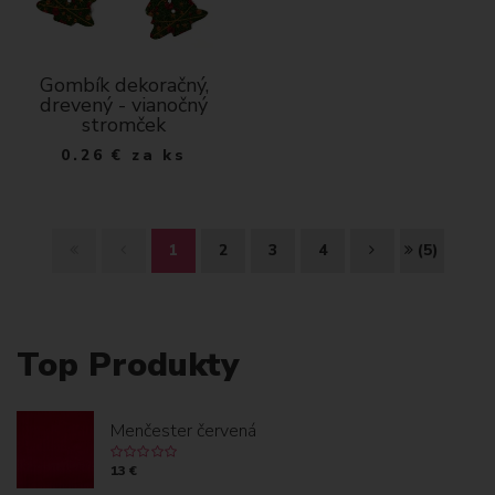
Gombík dekoračný,
drevený - vianočný
stromček
0.26
€
za ks
Z
S
Ď
K
1
2
3
4
(5)
A
P
A
O
Č
E
L
N
Top Produkty
I
Ť
E
I
A
J
E
Menčester červená
T
C
13 €