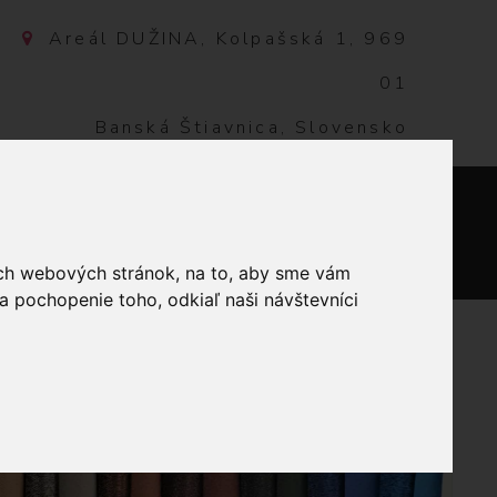
Areál DUŽINA, Kolpašská 1, 969
01
Banská Štiavnica, Slovensko
NTAKT
0
ich webových stránok, na to, aby sme vám
a pochopenie toho, odkiaľ naši návštevníci
VEĽKONOČNÉ OBRUSY