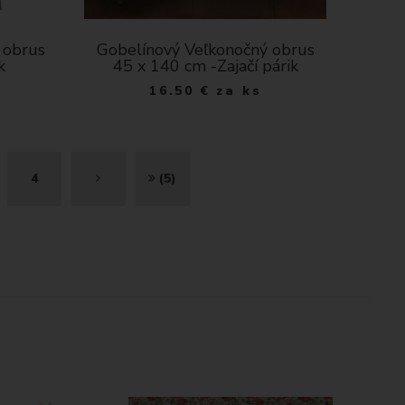
 obrus
Gobelínový Veľkonočný obrus
k
45 x 140 cm -Zajačí párik
16.50
€
za ks
Ď
K
4
(5)
A
O
L
N
E
I
J
E