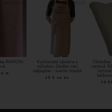
T
O
K
átka RAMON-
Kuchynská zástera s
Obliečka
ová
výšivkou Dedko varí
vankúš 30
najlepšie - svetlo hnedá
listové
za m
béžovo
25
€
za ks
10.5