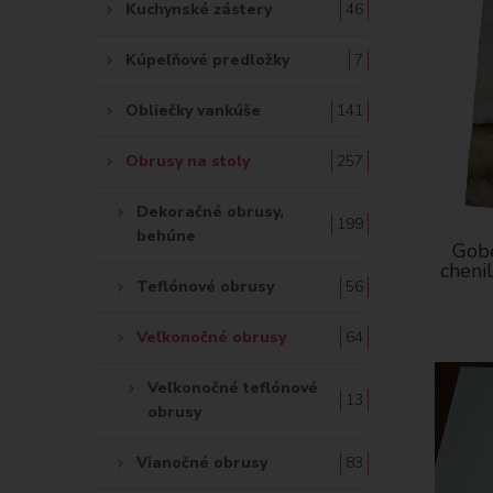
Kuchynské zástery
46
Kúpeľňové predložky
7
Obliečky vankúše
141
Obrusy na stoly
257
Dekoračné obrusy,
199
behúne
Gobe
cheni
Teflónové obrusy
56
Veľkonočné obrusy
64
Veľkonočné teflónové
13
obrusy
Vianočné obrusy
83