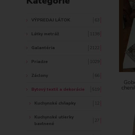
Kategórie
A
Ť
VÝPREDAJ LÁTOK
63
:
Látky metráž
1138
Galantéria
2122
Priadze
1029
Záclony
66
Gobe
cheni
Bytový textil a dekorácie
519
Kuchynské chňapky
12
Kuchynské utierky
27
bavlnené