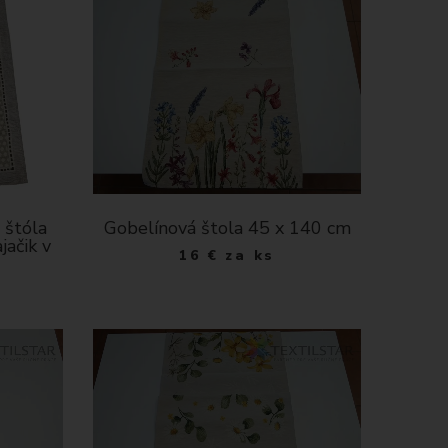
 štóla
Gobelínová štola 45 x 140 cm
jačik v
16
€
za ks