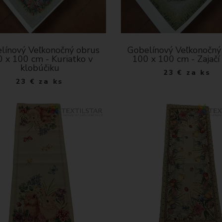
línový Veľkonočný obrus
Gobelínový Veľkonočný
 x 100 cm - Kuriatko v
100 x 100 cm - Zajačí 
klobúčiku
23
€
za ks
23
€
za ks