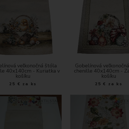
línová veľkonočná štóla
Gobelínová veľkonočná
lle 40x140cm - Kuriatka v
chenille 40x140cm - Za
košíku
košíku
25
€
za ks
25
€
za ks