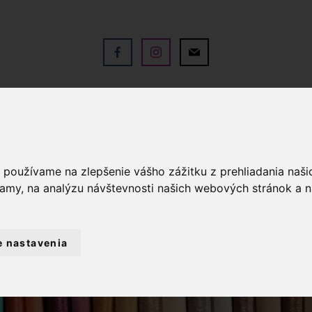
V
OBCHOD
SLUŽBY
KO
a používame na zlepšenie vášho zážitku z prehliadania naš
lamy, na analýzu návštevnosti našich webových stránok a n
e nastavenia
XTIL A DEKORÁCIE
OBRUSY NA STOLY