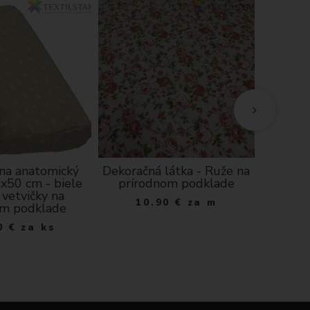
C
 na anatomický
Dekoračná látka - Ruže na
Bavl
x50 cm - biele
prírodnom podklade
vankúš
 vetvičky na
10.90
€
za m
m podklade
6
0
€
za ks