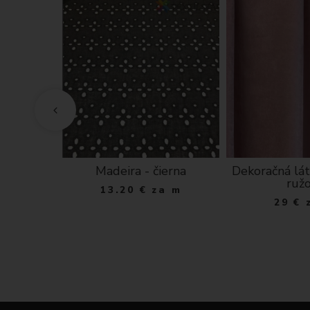
ový behúň
Madeira - čierna
Dekoračná l
Sviečky a
ruž
13.20
€
za m
uža
29
€
ks