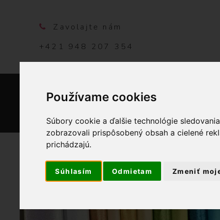
Zavolajte nám
+421 948 207 354
Používame cookies
DOMO
Súbory cookie a ďalšie technológie sledovani
zobrazovali prispôsobený obsah a cielené rek
prichádzajú.
Súhlasím
Odmietam
Zmeniť moj
V
OBCHOD
BYTOVÝ TE
e
ľ