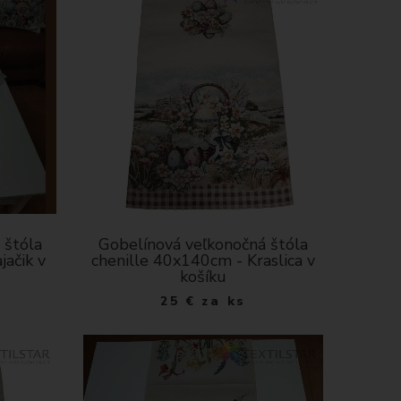
 štóla
Gobelínová veľkonočná štóla
jačik v
chenille 40x140cm - Kraslica v
košíku
25
€
za ks