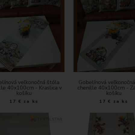
línová veľkonočná štóla
Gobelínová veľkonočná
lle 40x100cm - Kraslica v
chenille 40x100cm - Za
košíku
košíku
17
€
za ks
17
€
za ks