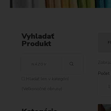
k
o
n
o
č
n
Vyhladať
é
Produkt
F
o
b
V
r
Zobraz
u
Y
Počet 
s
H
Hladať len v kategórií
y
1
L
(Veľkonočné obrusy)
A
D