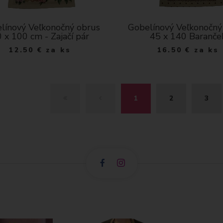
línový Veľkonočný obrus
Gobelínový Veľkonočný
 x 100 cm - Zajačí pár
45 x 140 Baranče
12.50
€
za ks
16.50
€
za ks
Z
S
1
2
3
A
P
Č
E
I
Ť
A