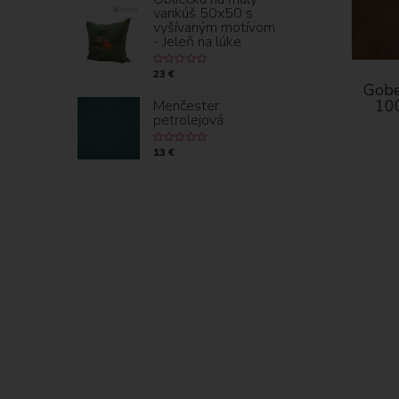
vankúš 50x50 s
vyšívaným motívom
- Jeleň na lúke
23 €
Gobe
100
Menčester
petrolejová
13 €