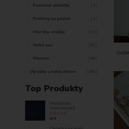
Posteľné obliečky
3
Prehozy na posteľ
3
Uteráky, osušky
10
Veľká noc
52
Gobe
Vianoce
90
Výrobky z našej dielne
191
Top Produkty
Menčester
tmavomodrá
13 €
Obliečka na malý