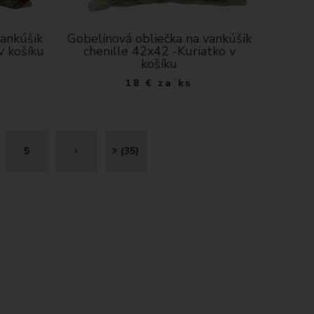
vankúšik
Gobelínová obliečka na vankúšik
v košíku
chenille 42x42 -Kuriatko v
košíku
18
€
za ks
Ď
K
5
(35)
A
O
L
N
E
I