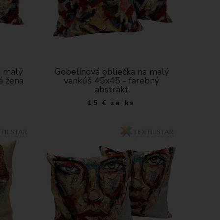
a malý
Gobelínová obliečka na malý
á žena
vankúš 45x45 - farebný
abstrakt
15
€
za ks