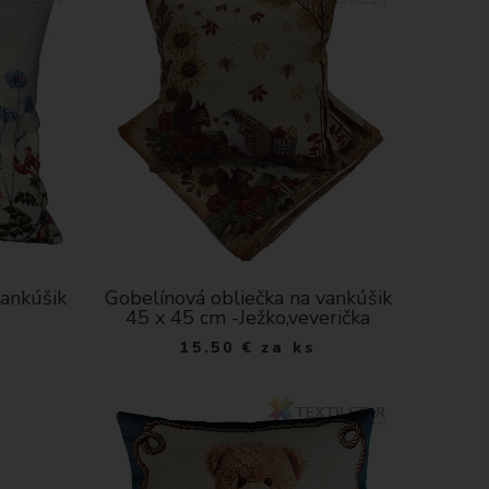
vankúšik
Gobelínová obliečka na vankúšik
45 x 45 cm -Ježko,veverička
15.50
€
za ks