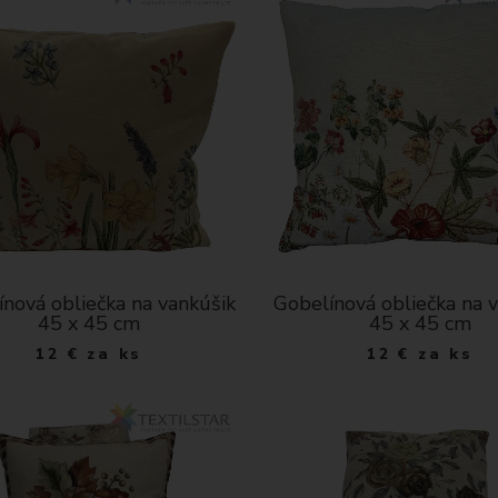
c
i
e
nová obliečka na vankúšik
Gobelínová obliečka na 
45 x 45 cm
45 x 45 cm
12
€
za ks
12
€
za ks