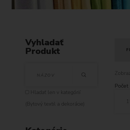
Vyhladať
Produkt
F
V
Zobra
Y
Počet 
H
Hladať len v kategórií
1
L
(Bytový textil a dekorácie)
A
D