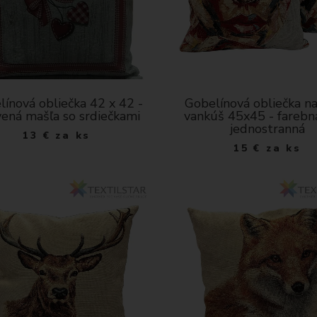
línová obliečka 42 x 42 -
Gobelínová obliečka n
ená mašľa so srdiečkami
vankúš 45x45 - farebn
jednostranná
13
€
za ks
15
€
za ks