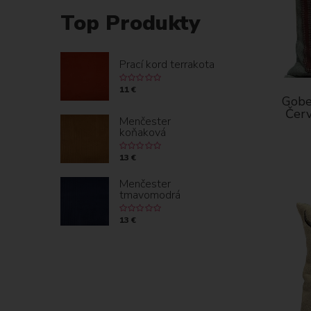
Top Produkty
Prací kord terrakota
11 €
Gobe
Červ
Menčester
koňaková
13 €
Menčester
tmavomodrá
13 €