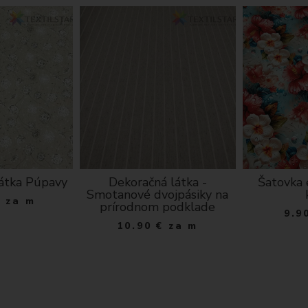
A
T
O
K
átka Púpavy
Dekoračná látka -
Šatovka 
Smotanové dvojpásiky na
€
za m
prírodnom podklade
9.9
10.90
€
za m