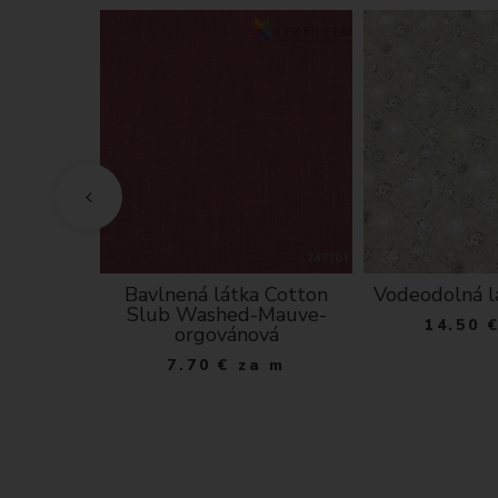
ka Lúka,
Bavlnená látka Cotton
Vodeodolná l
 na režnom
Slub Washed-Mauve-
14.50
e
orgovánová
a m
7.70
€
za m