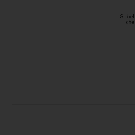
Gobelí
che