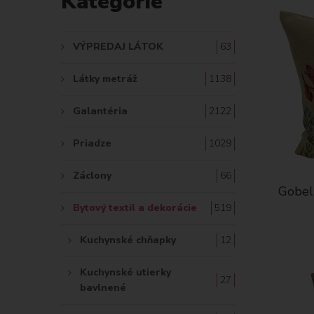
Kategórie
A
Ť
VÝPREDAJ LÁTOK
63
:
Látky metráž
1138
Galantéria
2122
Priadze
1029
Záclony
66
Gobelí
Bytový textil a dekorácie
519
Kuchynské chňapky
12
Kuchynské utierky
27
bavlnené