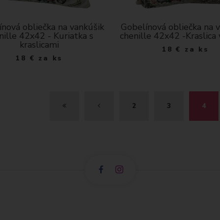
nová obliečka na vankúšik
Gobelínová obliečka na 
nille 42x42 - Kuriatka s
chenille 42x42 -Kraslica 
kraslicami
18
€
za ks
18
€
za ks
Z
S
2
3
4
A
P
Č
E
I
Ť