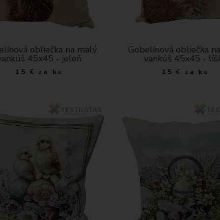
línová obliečka na malý
Gobelínová obliečka n
vankúš 45x45 - jeleň
vankúš 45x45 - líš
15
€
za ks
15
€
za ks