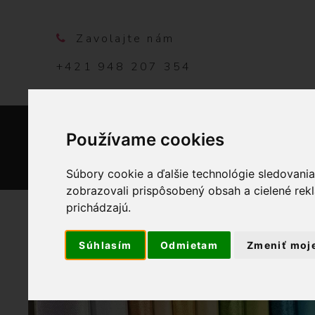
Zavolajte nám
+421 948 207 354
Používame cookies
DOMO
Súbory cookie a ďalšie technológie sledovani
zobrazovali prispôsobený obsah a cielené rek
prichádzajú.
Súhlasím
Odmietam
Zmeniť moj