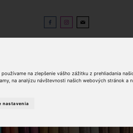
V
OBCHOD
SLUŽBY
KO
a používame na zlepšenie vášho zážitku z prehliadania naš
lamy, na analýzu návštevnosti našich webových stránok a n
e nastavenia
B
OBCHOD
BYTOVÝ TEXTIL A DEKORÁCIE
y
t