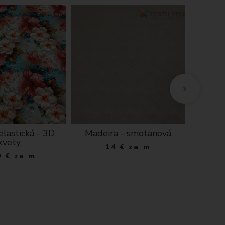
J
E
C
elastická - 3D
Madeira - smotanová
Zate
kvety
Bla
14
€
za m
0
€
za m