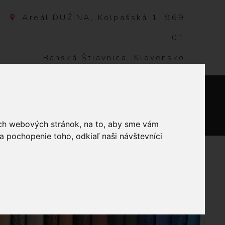
Areál DUŽINA, Kolpašská 1, 969
01
Banská Štiavnica, Slovensko
NTAKT
0
ich webových stránok, na to, aby sme vám
a pochopenie toho, odkiaľ naši návštevníci