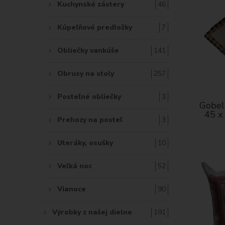
Kuchynské zástery
46
Kúpeľňové predložky
7
Obliečky vankúše
141
Obrusy na stoly
257
Posteľné obliečky
3
Gobelí
45 x
Prehozy na posteľ
3
Uteráky, osušky
10
Veľká noc
52
Vianoce
90
Výrobky z našej dielne
191