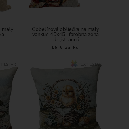
a malý
Gobelínová obliečka na malý
ka
vankúš 45x45 -farebná žena
obojstranná
15
€
za ks