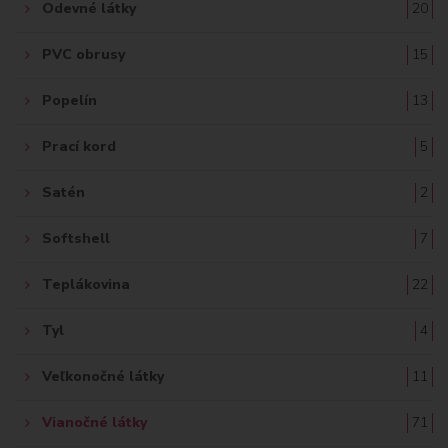
Odevné látky
20
PVC obrusy
15
Popelín
13
Prací kord
5
Satén
2
Softshell
7
Teplákovina
22
Tyl
4
Veľkonočné látky
11
Vianočné látky
71