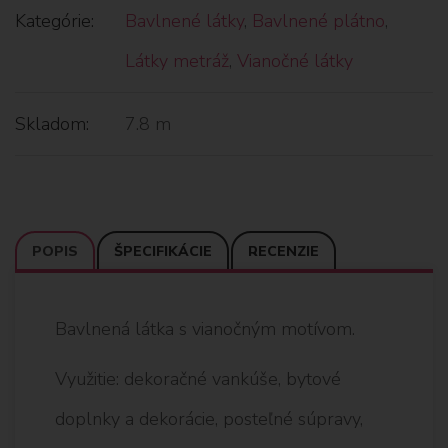
Kategórie:
Bavlnené látky
,
Bavlnené plátno
,
Látky metráž
,
Vianočné látky
Skladom:
7.8 m
POPIS
ŠPECIFIKÁCIE
RECENZIE
Bavlnená látka s vianočným motívom.
Využitie: dekoračné vankúše, bytové
doplnky a dekorácie, posteľné súpravy,