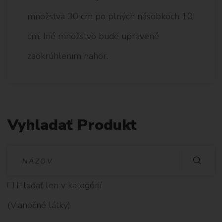
množstva 30 cm po plných násobkoch 10
cm. Iné množstvo bude upravené
zaokrúhlením nahor.
Vyhladať Produkt
V
Y
Hladať len v kategórií
H
(Vianočné látky)
L