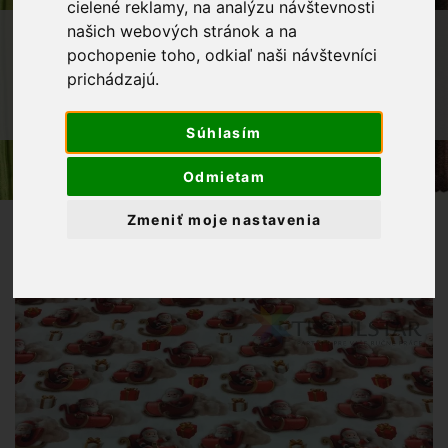
cielené reklamy, na analýzu návštevnosti
našich webových stránok a na
OBCHOD
LÁTKY METRÁŽ
pochopenie toho, odkiaľ naši návštevníci
VIANOČNÉ LÁTKY
prichádzajú.
BAVLNENÁ LÁTKA - MIKULÁŠ NA
SANIACH 3D/150 CM
Súhlasím
Odmietam
Zmeniť moje nastavenia