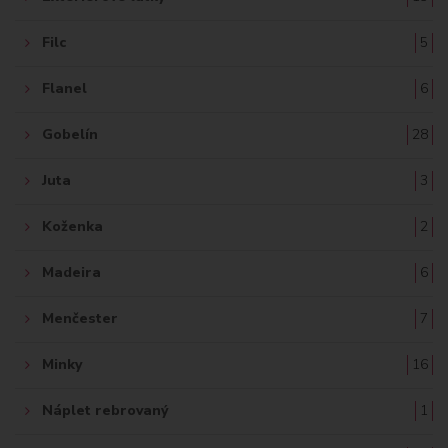
Filc
5
Flanel
6
Gobelín
28
Juta
3
Koženka
2
Madeira
6
Menčester
7
Minky
16
Náplet rebrovaný
1