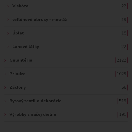
Viskóza
22
teflónové obrusy - metráž
19
Úplet
18
Ľanové látky
22
Galantéria
2122
Priadze
1029
Záclony
66
Bytový textil a dekorácie
519
Výrobky z našej dielne
191