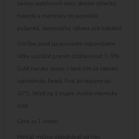
závesy, patchwork deky, detské obliečky,
hniezda a mantinely do postieľok,
pyžamká, zavinovačky, výbava pre bábätká
Údržba: pred spracovaním odporúčame
látku vyzrážať praním (zrážanlivosť 3-5%).
Sušiť naruby, alebo v tieni, čím sa zabráni
vyblednutiu farieb. Prať pri teplote do
30°C, žehliť na 1.stupni, možno chemicky
čistiť.
Cena za 1 meter.
Metráž možno objednávať od min.