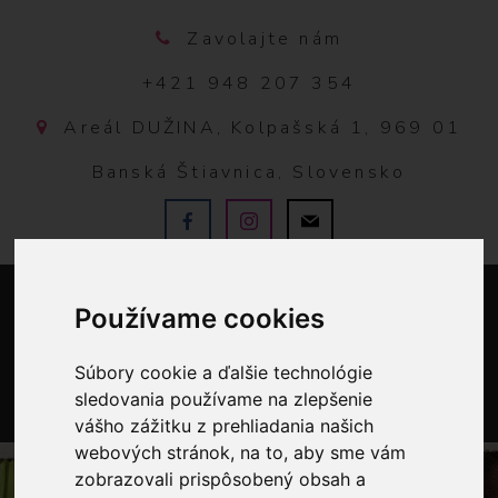
Zavolajte nám
+421 948 207 354
Areál DUŽINA, Kolpašská 1, 969 01
Banská Štiavnica, Slovensko
Používame cookies
Súbory cookie a ďalšie technológie
sledovania používame na zlepšenie
vášho zážitku z prehliadania našich
0
webových stránok, na to, aby sme vám
zobrazovali prispôsobený obsah a