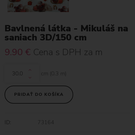
Bavlnená látka - Mikuláš na
saniach 3D/150 cm
9.90
€
Cena s DPH za m
cm (
0.3
m)
PRIDAŤ DO KOŠÍKA
ID:
73164