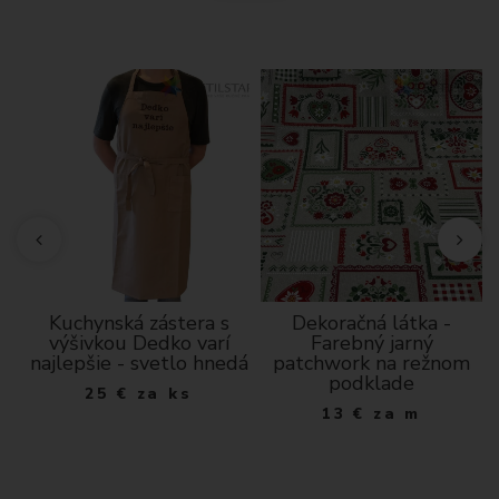
10
Kuchynská zástera s
Dekoračná látka -
výšivkou Dedko varí
Farebný jarný
najlepšie - svetlo hnedá
patchwork na režnom
podklade
25
€
za ks
13
€
za m