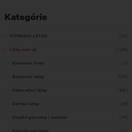
A
Kategórie
D
A
VÝPREDAJ LÁTOK
63
Ť
Látky metráž
1138
:
Bavlnené froté
2
Bavlnené látky
524
Dekoračné látky
365
Detské látky
49
Dvojitá gázovina / mušelín
28
Exteriérové látky
15