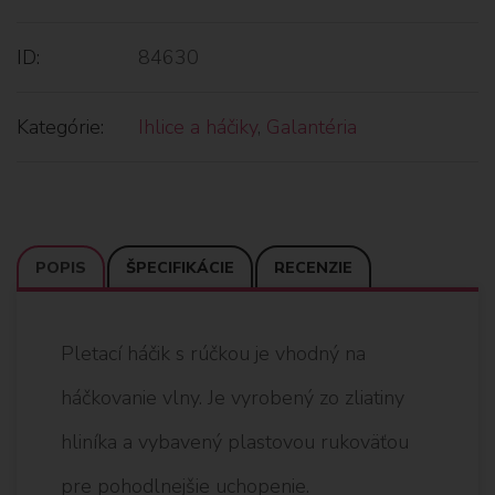
ID:
84630
Kategórie:
Ihlice a háčiky
,
Galantéria
POPIS
ŠPECIFIKÁCIE
RECENZIE
Pletací háčik s rúčkou je vhodný na
háčkovanie vlny. Je vyrobený zo zliatiny
hliníka a vybavený plastovou rukoväťou
pre pohodlnejšie uchopenie.