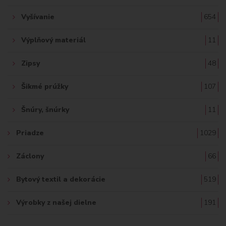
Vyšívanie
654
Výplňový materiál
11
Zipsy
48
Šikmé prúžky
107
Šnúry, šnúrky
11
Priadze
1029
Záclony
66
Bytový textil a dekorácie
519
Výrobky z našej dielne
191