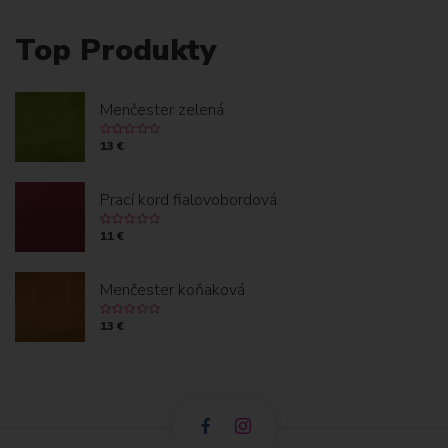
Top Produkty
Menčester zelená
13 €
Prací kord fialovobordová
11 €
Menčester koňaková
13 €