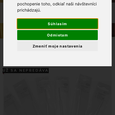
pochopenie toho, odkiaľ naši návštevníci
OBCHOD
GALANTÉRIA
prichádzajú.
HÁČIK PLETACÍ S RÚČKOU 3,0 MM
Súhlasím
Odmietam
Zmeniť moje nastavenia
UŽ SA NEPREDÁVA