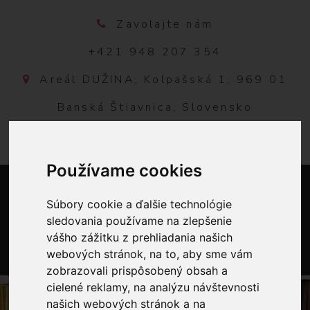
Zavolajte nám
+421 948 207 354
Areál DUŽINA, Kolpašská 1, 969 01
Banská Štiavnica, Slovensko
Používame cookies
Súbory cookie a ďalšie technológie
sledovania používame na zlepšenie
vášho zážitku z prehliadania našich
webových stránok, na to, aby sme vám
0
zobrazovali prispôsobený obsah a
cielené reklamy, na analýzu návštevnosti
našich webových stránok a na