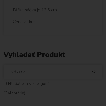
Dĺžka háčika je 13,5 cm.
Cena za kus.
Vyhladať Produkt
V
Y
Hladať len v kategórií
H
(Galantéria)
L