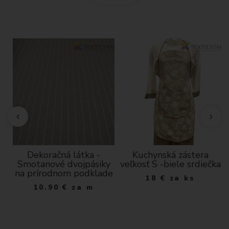
Dekoračná látka -
Kuchynská zástera
Smotanové dvojpásiky
veľkosť S -biele srdiečka
dá
na prírodnom podklade
18
€
za ks
10.90
€
za m