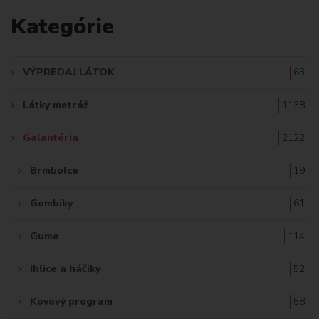
A
Kategórie
D
A
VÝPREDAJ LÁTOK
63
Ť
Látky metráž
1138
:
Galantéria
2122
Brmbolce
19
Gombíky
61
Guma
114
Ihlice a háčiky
52
Kovový program
58