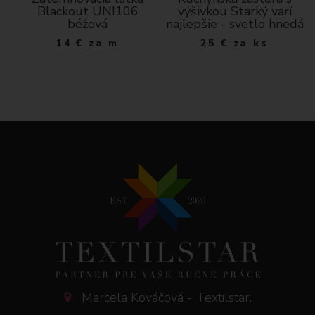
ý
Blackout UNI106
výšivkou Starký varí
béžová
najlepšie - svetlo hnedá
14
€
za m
25
€
za ks
Marcela Kováčová - Textilstar,