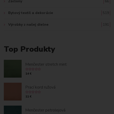
Záclony
66
Bytový textil a dekorácie
519
Výrobky z našej dielne
191
Top Produkty
Menčester stretch mint
14 €
Prací kord ružová
11 €
Menčester petrolejová