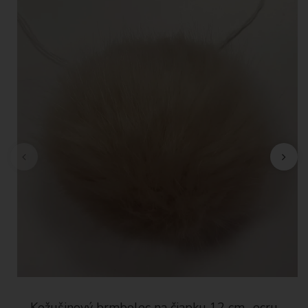
Kožušinový brmbolec na čiapku 12 cm -ecru