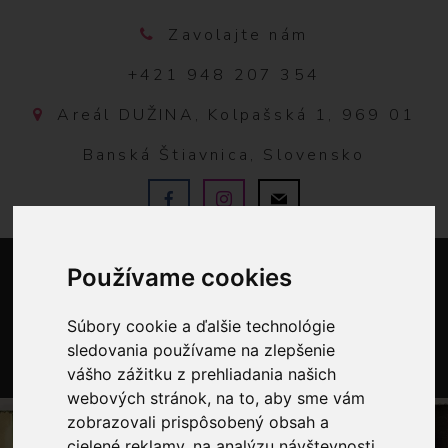
Zavolajte nám
+421 948 207 354
Areál DUŽINA, Kolpašská 1, 969 01
Banská Štiavnica, Slovensko
Používame cookies
Súbory cookie a ďalšie technológie
sledovania používame na zlepšenie
vášho zážitku z prehliadania našich
0
webových stránok, na to, aby sme vám
zobrazovali prispôsobený obsah a
cielené reklamy, na analýzu návštevnosti