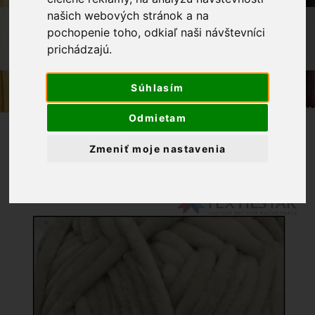
našich webových stránok a na
OBCHOD
PRIADZE
pochopenie toho, odkiaľ naši návštevníci
PRIADZA ŽENILKOVÁ BETYNKA 342
prichádzajú.
BIELA KÁVA
Súhlasím
Odmietam
Zmeniť moje nastavenia