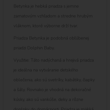
Betynka je hebká priadza s jemne
zamatovým vzhľadom a stredne hrubým
vláknom, ktoré výborne drží tvar.
Priadza Betynka je podobná obľúbenej
priadzi Dolphin Baby.
Využitie: Táto nadýchaná a hrejivá priadza
je ideálna na vytváranie detského
oblečenia, ako sú svetríky, kabátiky, čiapky
a šály. Rovnako je vhodná na dekoračné
kúsky, ako sú vankúše, deky a rôzne
doplnky do domácnosti. Priadza je mäkká