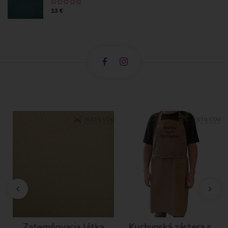
13 €
Zatemňovacia látka
Kuchynská zástera s