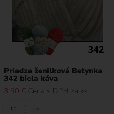
Priadza ženilková Betynka
342 biela káva
3.50
€
Cena s DPH za ks
ks