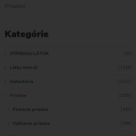
(Priadze)
L
A
Kategórie
D
A
VÝPREDAJ LÁTOK
63
Ť
Látky metráž
1138
:
Galantéria
2122
Priadze
1029
Pletacie priadze
435
Vyšívacie priadze
594