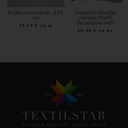
Krajka smotanová - 110
Vianočná obliečka
a
cm
chenille 45x45
Škriatkovia šedý
13.10
€
za m
15.45
€
za ks