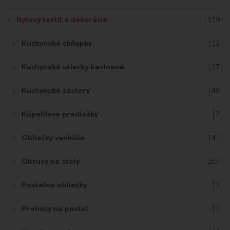
Bytový textil a dekorácie
519
Kuchynské chňapky
12
Kuchynské utierky bavlnené
27
Kuchynské zástery
46
Kúpeľňové predložky
7
Obliečky vankúše
141
Obrusy na stoly
257
Posteľné obliečky
3
Prehozy na posteľ
3