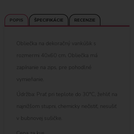
POPIS
ŠPECIFIKÁCIE
RECENZIE
Obliečka na dekoračný vankúšik s
rozmermi 40x60 cm. Obliečka má
zapínanie na zips, pre pohodlné
vymieňanie.
Údržba: Prať pri teplote do 30°C, žehliť na
najnižšom stupni, chemicky nečistiť, nesušiť
v bubnovej sušičke.
Cena za kus.