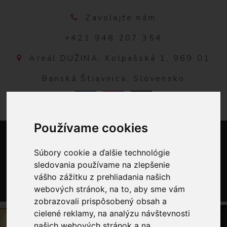
Zavolajte nám
+421 948 207 354
Areál DUŽINA, Kolpašská 1, 969 01
Banská Štiavnica, Slovensko
Používame cookies
Súbory cookie a ďalšie technológie
sledovania používame na zlepšenie
vášho zážitku z prehliadania našich
webových stránok, na to, aby sme vám
0
zobrazovali prispôsobený obsah a
cielené reklamy, na analýzu návštevnosti
našich webových stránok a na