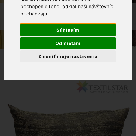
pochopenie toho, odkiaľ naši návštevníci
OBCHOD
BYTOVÝ TEXTIL A DEKORÁCIE
prichádzajú.
DEKORAČNÁ OBLIEČKA 40X60 -
ZLATOHNEDÁ
Súhlasím
Odmietam
Zmeniť moje nastavenia