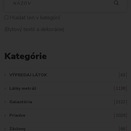
Y
Hladať len v kategórií
H
(Bytový textil a dekorácie)
L
A
Kategórie
D
A
VÝPREDAJ LÁTOK
63
Ť
Látky metráž
1138
:
Galantéria
2122
Priadze
1029
Záclony
66