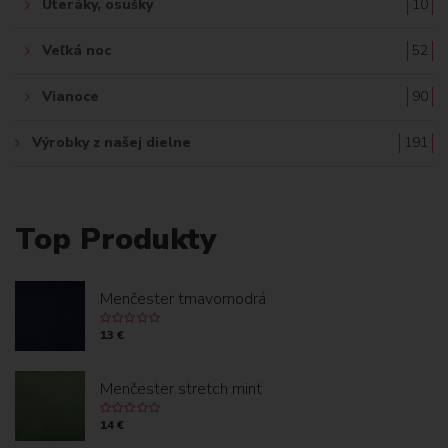
Uteráky, osušky
10
Veľká noc
52
Vianoce
90
Výrobky z našej dielne
191
Top Produkty
Menčester tmavomodrá
13 €
Menčester stretch mint
14 €