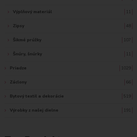
Výplňový materiál
11
Zipsy
48
Šikmé prúžky
107
Šnúry, šnúrky
11
Priadze
1029
Záclony
66
Bytový textil a dekorácie
519
Výrobky z našej dielne
191