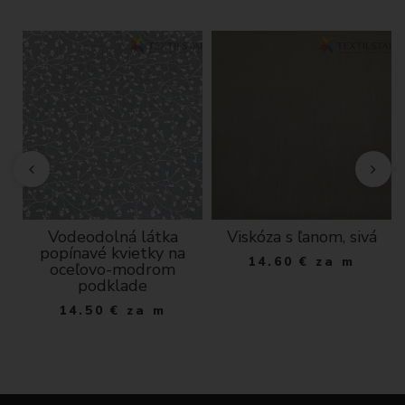
Vodeodolná látka
Viskóza s ľanom, sivá
ý
popínavé kvietky na
14.60
€
za m
oceľovo-modrom
podklade
14.50
€
za m