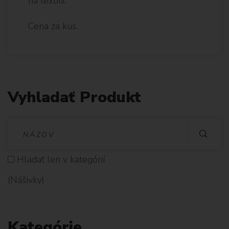
na textílii.
Cena za kus.
Vyhladať Produkt
V
Y
Hladať len v kategórií
H
(Nášivky)
L
A
Kategórie