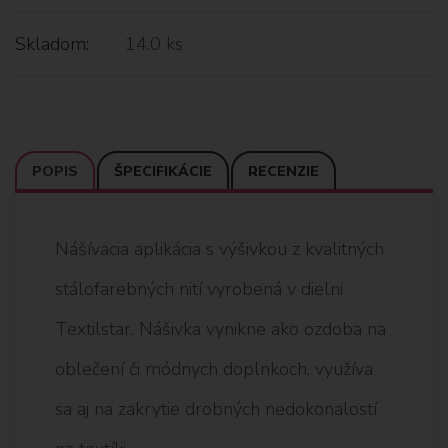
Skladom:
14.0 ks
POPIS
ŠPECIFIKÁCIE
RECENZIE
Nášívacia aplikácia s výšivkou z kvalitných
stálofarebných nití vyrobená v dielni
Textilstar. Nášivka vynikne ako ozdoba na
oblečení či módnych doplnkoch, využíva
sa aj na zakrytie drobných nedokonalostí