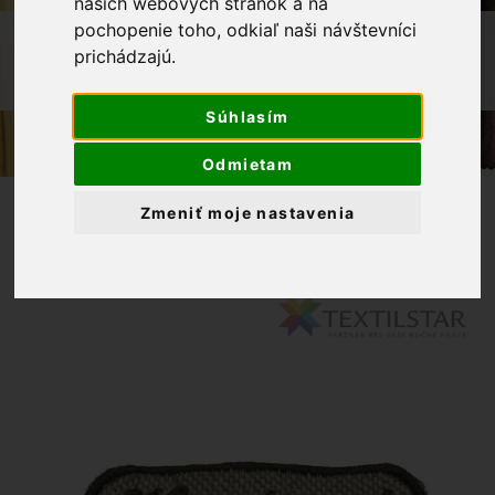
našich webových stránok a na
pochopenie toho, odkiaľ naši návštevníci
OBCHOD
GALANTÉRIA
NÁŠIVKY
prichádzajú.
NAŠÍVACIA APLIKÁCIA "HANDMADE" -
ŠEDÁ
Súhlasím
Odmietam
Zmeniť moje nastavenia