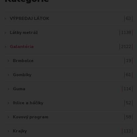
D
A
VÝPREDAJ LÁTOK
63
Ť
Látky metráž
1138
:
Galantéria
2122
Brmbolce
19
Gombíky
61
Guma
114
Ihlice a háčiky
52
Kovový program
58
Krajky
113