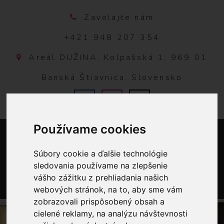
Zavolajte nám
+421 948 207 354
Areál DUŽINA, Kolpašská 1, 969 01
Banská Štiavnica, Slovensko
Používame cookies
Súbory cookie a ďalšie technológie
sledovania používame na zlepšenie
vášho zážitku z prehliadania našich
webových stránok, na to, aby sme vám
0
zobrazovali prispôsobený obsah a
cielené reklamy, na analýzu návštevnosti