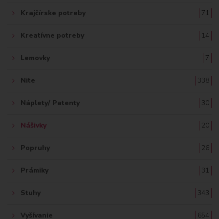
Krajčírske potreby
71
Kreatívne potreby
14
Lemovky
7
Nite
338
Náplety/ Patenty
30
Nášivky
20
Popruhy
26
Prámiky
31
Stuhy
343
Vyšívanie
654