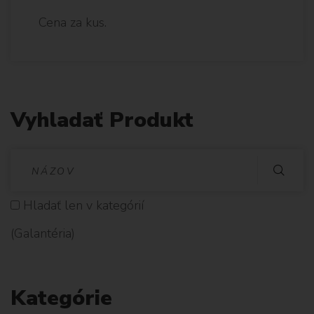
Cena za kus.
Vyhladať Produkt
V
Y
Hladať len v kategórií
H
(Galantéria)
L
A
Kategórie
D