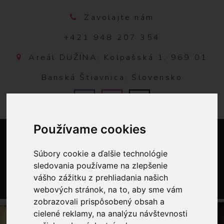
Zavolajte nám
+421 948 207 354
Areál DUŽINA, Kolpašská 1, 969 01
Banská Štiavnica, Slovensko
Používame cookies
Súbory cookie a ďalšie technológie
sledovania používame na zlepšenie
vášho zážitku z prehliadania našich
webových stránok, na to, aby sme vám
0
zobrazovali prispôsobený obsah a
cielené reklamy, na analýzu návštevnosti