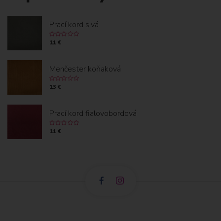
Prací kord sivá
11 €
Menčester koňaková
13 €
Prací kord fialovobordová
11 €