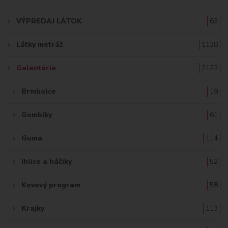
A
VÝPREDAJ LÁTOK
63
Ť
Látky metráž
1138
:
Galantéria
2122
Brmbolce
19
Gombíky
61
Guma
114
Ihlice a háčiky
52
Kovový program
58
Krajky
113