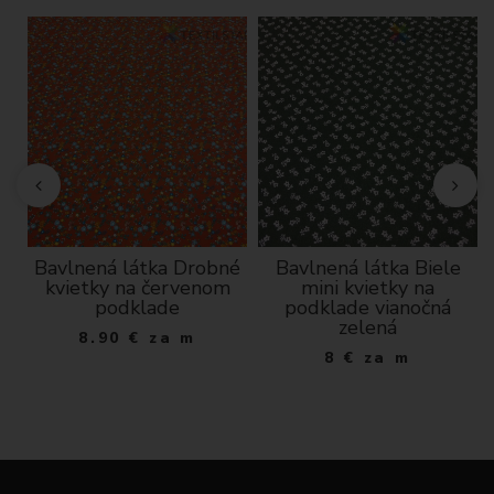
á
Bavlnená látka Drobné
Bavlnená látka Biele
kvietky na červenom
mini kvietky na
podklade
podklade vianočná
zelená
8.90
€
za m
8
€
za m