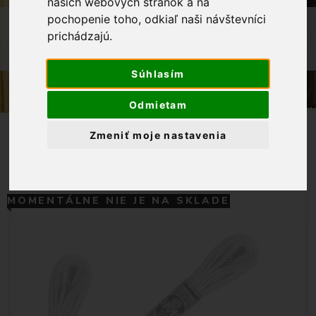
našich webových stránok a na
pochopenie toho, odkiaľ naši návštevníci
OBCHOD
GALANTÉRIA
prichádzajú.
MULINKY NA VYŠÍVANIE DMC 06 -
KRÉMOVÁ
Súhlasím
Odmietam
Zmeniť moje nastavenia
MOMENTÁLNE NIE JE NA SKLADE