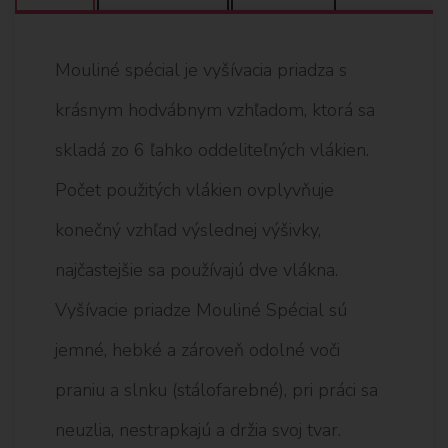
Mouliné spécial je vyšívacia priadza s
krásnym hodvábnym vzhľadom, ktorá sa
skladá zo 6 ľahko oddeliteľných vlákien.
Počet použitých vlákien ovplyvňuje
konečný vzhľad výslednej výšivky,
najčastejšie sa používajú dve vlákna.
Vyšívacie priadze Mouliné Spécial sú
jemné, hebké a zároveň odolné voči
praniu a slnku (stálofarebné), pri práci sa
neuzlia, nestrapkajú a držia svoj tvar.