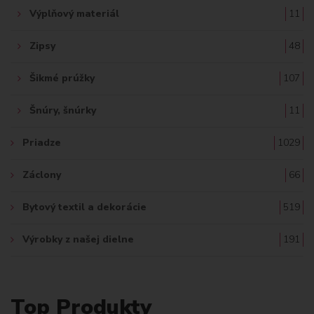
Výplňový materiál
11
Zipsy
48
Šikmé prúžky
107
Šnúry, šnúrky
11
Priadze
1029
Záclony
66
Bytový textil a dekorácie
519
Výrobky z našej dielne
191
Top Produkty