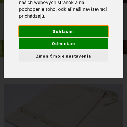
našich webových stránok a na
OBCHOD
VÝROBKY Z NAŠEJ DIELNE
pochopenie toho, odkiaľ naši návštevníci
prichádzajú.
INÉ
BAVLNENÉ VRECÚŠKO NA CHLIEB S
Súhlasím
KRAJKOU
Odmietam
Zmeniť moje nastavenia