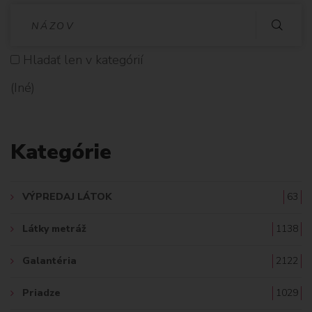
V
Y
Hladať len v kategórií
H
(Iné)
L
A
Kategórie
D
A
VÝPREDAJ LÁTOK
63
Ť
Látky metráž
1138
:
Galantéria
2122
Priadze
1029