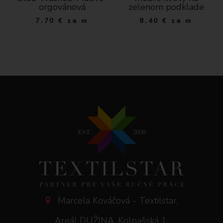
orgovánová
zelenom podklade
7.70
€
za m
8.40
€
za m
Marcela Kováčová - Textilstar,
Areál DUŽINA, Kolpašská 1,