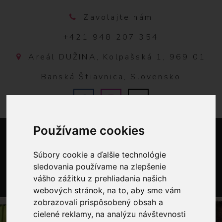
Zavolajte nám
+421 948 207 354
Areál DUŽINA, Kolpašská 1, 969 01
Banská Štiavnica, Slovensko
Používame cookies
Súbory cookie a ďalšie technológie
sledovania používame na zlepšenie
vášho zážitku z prehliadania našich
webových stránok, na to, aby sme vám
0
zobrazovali prispôsobený obsah a
cielené reklamy, na analýzu návštevnosti