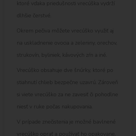
ktoré vďaka priedušnosti vrecúška vydrží
dlhšie čerstvé.
Okrem pečiva môžete vrecúško využiť aj
na uskladnenie ovocia a zeleniny, orechov,
strukovín, byliniek, kávových zŕn a iné.
Vrecúško obsahuje dve šnúrky, ktoré po
stiahnutí chlieb bezpečne uzavrú. Zároveň
si viete vrecúško za ne zavesiť či pohodlne
niesť v ruke počas nakupovania.
V prípade znečistenia je možné bavlnené
vrecúško oprať a používať ho opakovane,