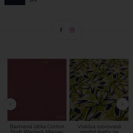
13 €
Bavlnená látka Cotton
Viskóza vzorovaná
Slub Washed-Mauve-
modré kvety na