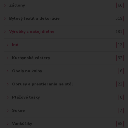
Záclony
66
Bytový textil a dekorácie
519
Výrobky z našej dielne
191
Iné
12
Kuchynské zástery
37
Obaly na knihy
6
Obrusy a prestierania na stôl
22
Plážové tašky
8
Sukne
7
Vankúšiky
89