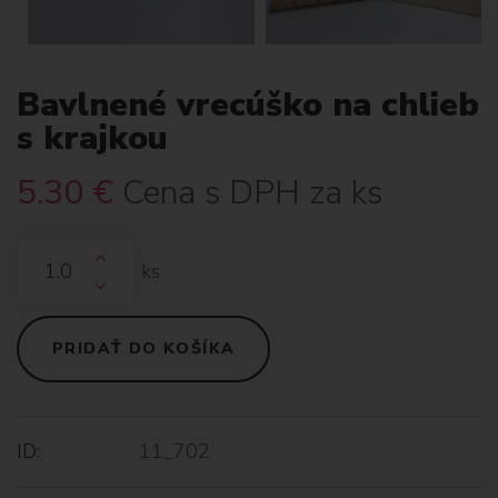
Bavlnené vrecúško na chlieb
s krajkou
5.30
€
Cena s DPH za ks
ks
PRIDAŤ DO KOŠÍKA
ID:
11_702