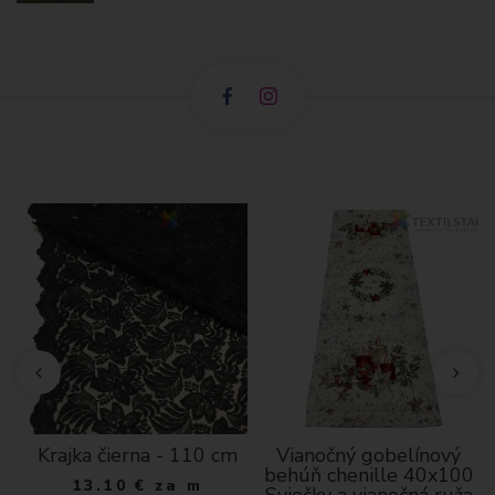
Krajka čierna - 110 cm
Vianočný gobelínový
behúň chenille 40x100
13.10
€
za m
Sviečky a vianočná ruža