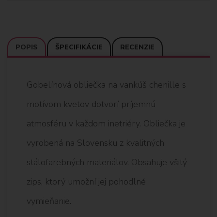
POPIS
ŠPECIFIKÁCIE
RECENZIE
Gobelínová obliečka na vankúš chenille s
motívom kvetov dotvorí príjemnú
atmosféru v každom inetriéry. Obliečka je
vyrobená na Slovensku z kvalitných
stálofarebných materiálov. Obsahuje všitý
zips, ktorý umožní jej pohodlné
vymieňanie.