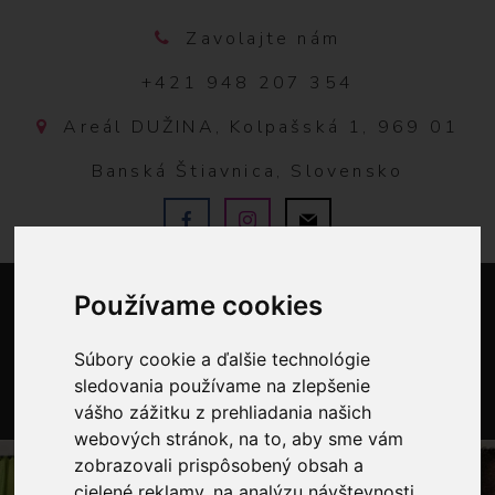
Zavolajte nám
+421 948 207 354
Areál DUŽINA, Kolpašská 1, 969 01
Banská Štiavnica, Slovensko
Používame cookies
Súbory cookie a ďalšie technológie
sledovania používame na zlepšenie
vášho zážitku z prehliadania našich
0
webových stránok, na to, aby sme vám
zobrazovali prispôsobený obsah a
cielené reklamy, na analýzu návštevnosti