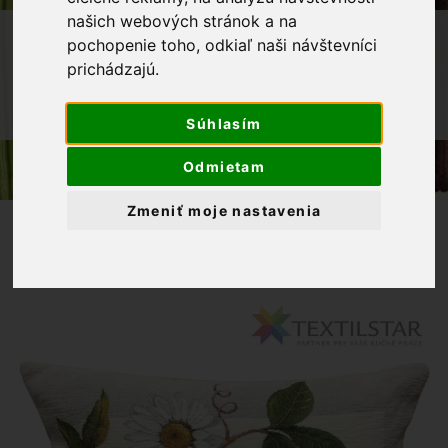
našich webových stránok a na
OBCHOD
BYTOVÝ TEXTIL A DEKORÁCIE
pochopenie toho, odkiaľ naši návštevníci
prichádzajú.
OBLIEČKY VANKÚŠE
GOBELÍNOVÁ OBLIEČKA NA VANKÚŠIK
CHENILLE 42X42 -MARGARÉTKY
Súhlasím
Odmietam
Zmeniť moje nastavenia