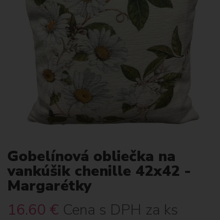
Gobelínová obliečka na
vankúšik chenille 42x42 -
Margarétky
16.60
€
Cena s DPH za ks