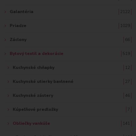
:
Galantéria
2122
Priadze
1029
Záclony
66
Bytový textil a dekorácie
519
Kuchynské chňapky
12
Kuchynské utierky bavlnené
27
Kuchynské zástery
46
Kúpeľňové predložky
7
Obliečky vankúše
141