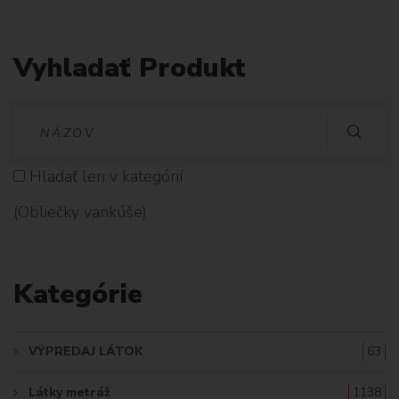
Vyhladať Produkt
V
Y
Hladať len v kategórií
H
(Obliečky vankúše)
L
A
Kategórie
D
A
VÝPREDAJ LÁTOK
63
Ť
Látky metráž
1138