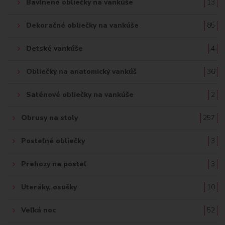
Bavlnené obliečky na vankúše
13
Dekoračné obliečky na vankúše
85
Detské vankúše
4
Obliečky na anatomický vankúš
36
Saténové obliečky na vankúše
2
Obrusy na stoly
257
Posteľné obliečky
3
Prehozy na posteľ
3
Uteráky, osušky
10
Veľká noc
52