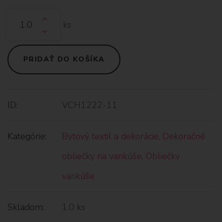
ks
PRIDAŤ DO KOŠÍKA
ID:
VCH1222-11
Kategórie:
Bytový textil a dekorácie
,
Dekoračné
obliečky na vankúše
,
Obliečky
vankúše
Skladom:
1.0 ks