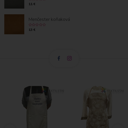
K
11 €
Menčester koňaková
13 €