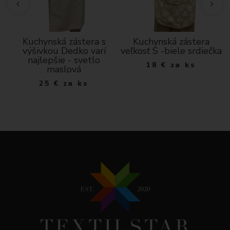
a,
Kuchynská zástera s
Kuchynská zástera
výšivkou Dedko varí
veľkosť S -biele srdiečka
najlepšie - svetlo
18
€
za ks
maslová
25
€
za ks