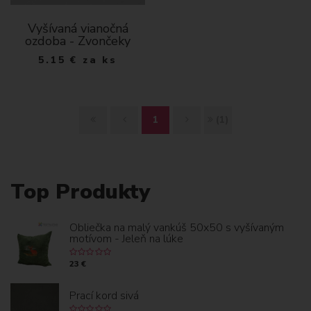
Vyšívaná vianočná
ozdoba - Zvončeky
5.15
€
za ks
Z
S
Ď
K
1
(1)
A
P
A
O
Č
E
L
N
Top Produkty
I
Ť
E
I
Obliečka na malý vankúš 50x50 s vyšívaným
A
J
E
motívom - Jeleň na lúke
T
C
23 €
O
Prací kord sivá