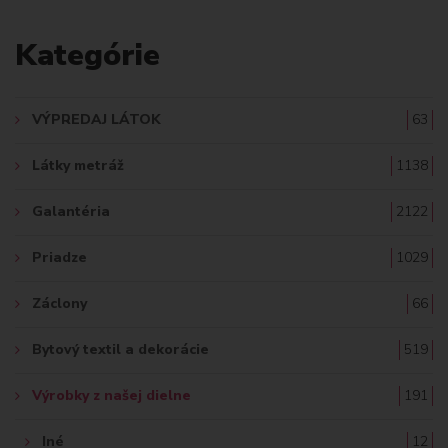
y
A
n
Kategórie
a
D
s
t
A
r
VÝPREDAJ LÁTOK
63
o
Ť
m
Látky metráž
1138
č
:
e
Galantéria
2122
k
Priadze
1029
Záclony
66
Bytový textil a dekorácie
519
Výrobky z našej dielne
191
Iné
12