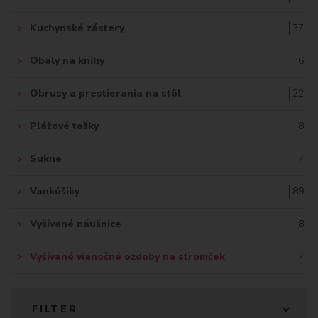
Kuchynské zástery
37
Obaly na knihy
6
Obrusy a prestierania na stôl
22
Plážové tašky
8
Sukne
7
Vankúšiky
89
Vyšívané náušnice
8
Vyšívané vianočné ozdoby na stromček
7
FILTER