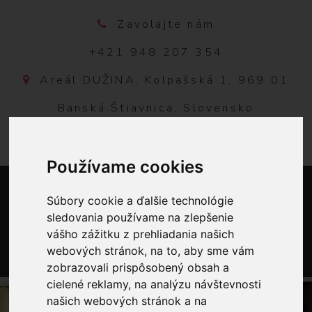
Zavolajte nám
+421 948 207 354
Areál DUŽINA, Kolpašská 1, 969 01
Banská Štiavnica, Slovensko
Používame cookies
Súbory cookie a ďalšie technológie
sledovania používame na zlepšenie
vášho zážitku z prehliadania našich
webových stránok, na to, aby sme vám
zobrazovali prispôsobený obsah a
0
cielené reklamy, na analýzu návštevnosti
našich webových stránok a na