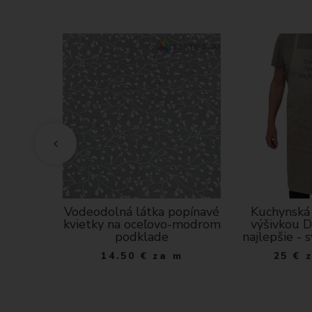
tanová
Vodeodolná látka popínavé
Kuchynská 
kvietky na oceľovo-modrom
výšivkou D
 m
podklade
najlepšie - 
14.50
€
za m
25
€