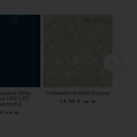
ovacia látka
Vodeodolná látka Púpavy
Bavl
ut UNI 143
exk
14.50
€
za m
vomodrá
6
€
za m