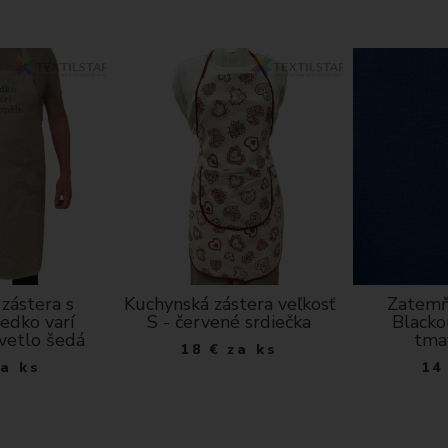
zástera s
Kuchynská zástera veľkosť
Zatemň
edko varí
S - červené srdiečka
Blacko
svetlo šedá
tma
18
€
za ks
za ks
14