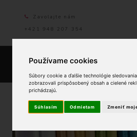
Zavolajte nám
+421 948 207 354
Používame cookies
DOMO
Súbory cookie a ďalšie technológie sledovani
zobrazovali prispôsobený obsah a cielené rek
prichádzajú.
Súhlasím
Odmietam
Zmeniť moj
T
OBCHO
w
i