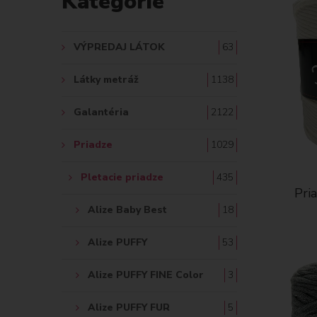
Kategórie
A
Ť
VÝPREDAJ LÁTOK
63
:
Látky metráž
1138
Galantéria
2122
Priadze
1029
Pletacie priadze
435
Pri
Alize Baby Best
18
Alize PUFFY
53
Alize PUFFY FINE Color
3
Alize PUFFY FUR
5