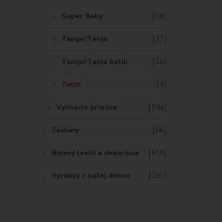
Super Baby
16
Tango/Tanja
37
Tango/Tanja batik
10
Twist
4
Vyšívacie priadze
594
Záclony
66
Bytový textil a dekorácie
519
Výrobky z našej dielne
191