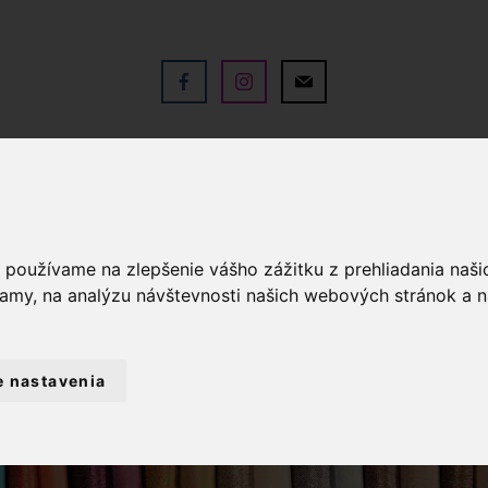
V
OBCHOD
SLUŽBY
KO
a používame na zlepšenie vášho zážitku z prehliadania naš
lamy, na analýzu návštevnosti našich webových stránok a n
e nastavenia
D
PRIADZE
PLETACIE PRIADZE