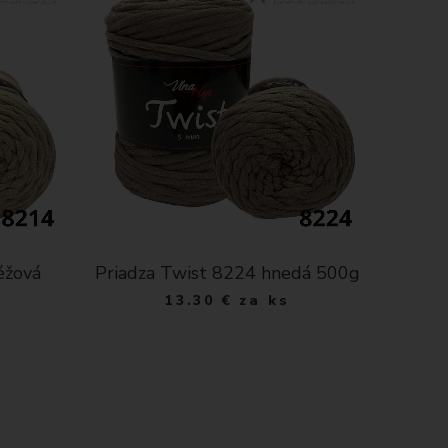
éžová
Priadza Twist 8224 hnedá 500g
13.30
€
za ks