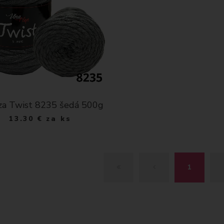
za Twist 8235 šedá 500g
13.30
€
za ks
Z
S
1
A
P