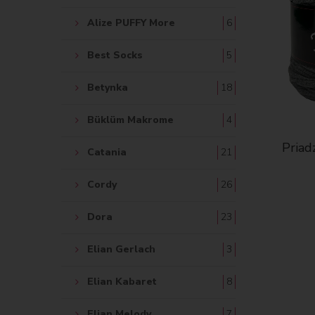
Alize PUFFY More
6
Best Socks
5
Betynka
18
Büklüm Makrome
4
Priad
Catania
21
Cordy
26
Dora
23
Elian Gerlach
3
Elian Kabaret
8
Elian Melody
7