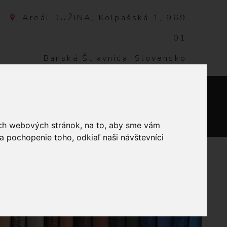
Areál DUŽINA, Kolpašská 1, 969
01
Banská Štiavnica, Slovensko
NTAKT
0
ich webových stránok, na to, aby sme vám
a pochopenie toho, odkiaľ naši návštevníci
TWIST