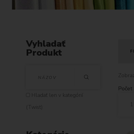
s
t
Vyhladať
Produkt
F
V
Zobraz
Y
Počet 
H
Hladať len v kategórií
1
L
(Twist)
A
D