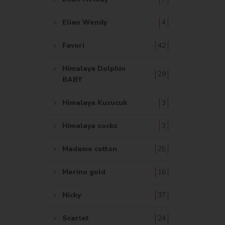
Elian Wendy
4
Favori
42
Himalaya Dolphin
29
BABY
Himalaya Kuzucuk
3
Himalaya socks
3
Madame cotton
25
Merino gold
16
Nicky
37
Scarlet
24