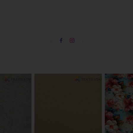
T
O
K