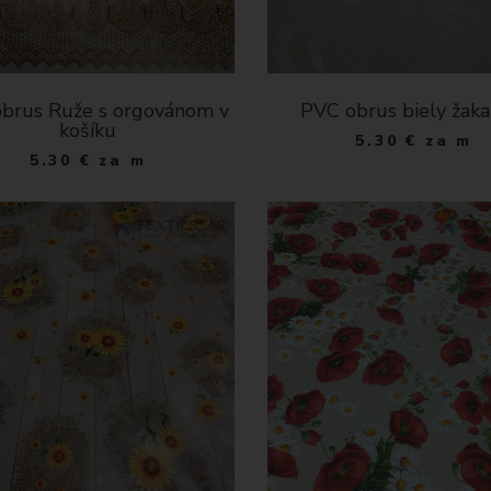
brus Ruže s orgovánom v
PVC obrus biely žaka
košíku
5.30
€
za m
5.30
€
za m