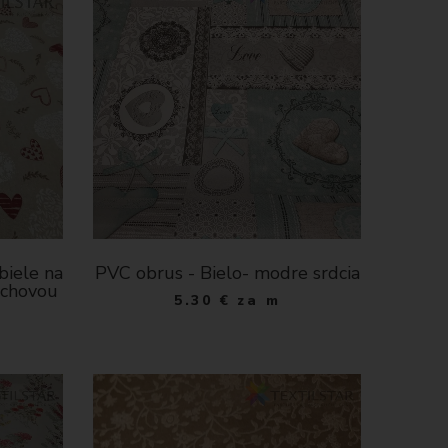
biele na
PVC obrus - Bielo- modre srdcia
rchovou
5.30
€
za m