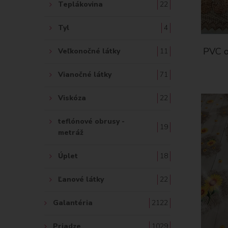
Teplákovina
22
Tyl
4
PVC o
Veľkonočné látky
11
Vianočné látky
71
Viskóza
22
teflónové obrusy -
19
metráž
Úplet
18
Ľanové látky
22
Galantéria
2122
Priadze
1029