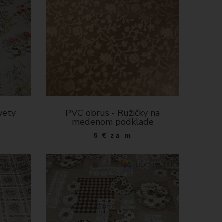
vety
PVC obrus - Ružičky na
medenom podklade
6
€
za m