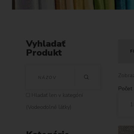
e
o
d
o
l
n
Vyhladať
é
Produkt
F
l
á
V
t
Zobraz
k
Y
Počet 
y
H
Hladať len v kategórií
1
L
(Vodeodolné látky)
A
D