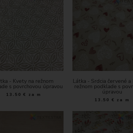
tka - Kvety na režnom
Látka - Srdcia červené a 
ade s povrchovou úpravou
režnom podklade s pov
úpravou
13.50
€
za m
13.50
€
za m