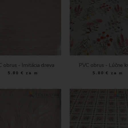
 obrus - Imitácia dreva
PVC obrus - Lúčne k
5.80
€
za m
5.80
€
za m