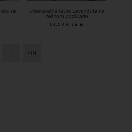
maky na
Utierateľná látka Levandula na
e
režnom podklade
13.50
€
za m
Ď
K
(2)
A
O
L
N
E
I
J
E