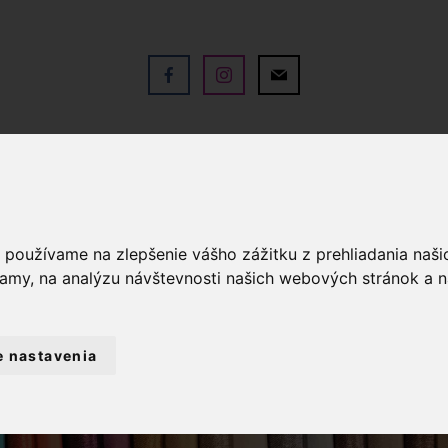
V
OBCHOD
SLUŽBY
KO
a používame na zlepšenie vášho zážitku z prehliadania naš
lamy, na analýzu návštevnosti našich webových stránok a n
e nastavenia
TKY METRÁŽ
DEKORAČNÉ LÁTKY
VO