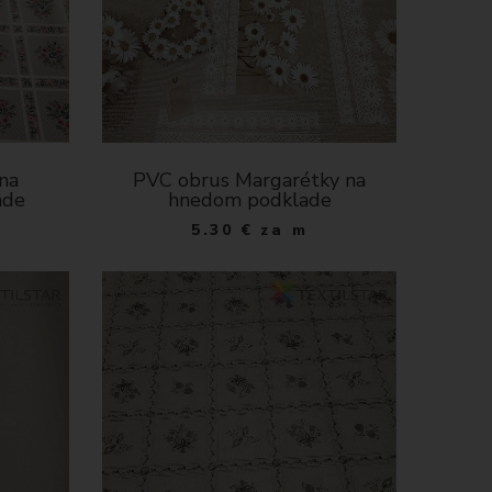
na
PVC obrus Margarétky na
ade
hnedom podklade
5.30
€
za m