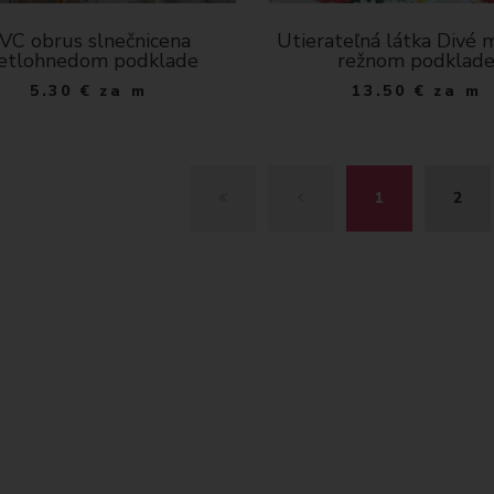
VC obrus slnečnicena
Utierateľná látka Divé 
etlohnedom podklade
režnom podklad
5.30
€
za m
13.50
€
za m
Z
S
1
2
A
P
Č
E
I
Ť
A