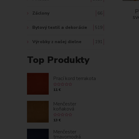
P
Záclony
66
sv
Bytový textil a dekorácie
519
Výrobky z našej dielne
191
Top Produkty
Prací kord terrakota
11 €
Menčester
koňaková
13 €
Menčester
tmavomodrá