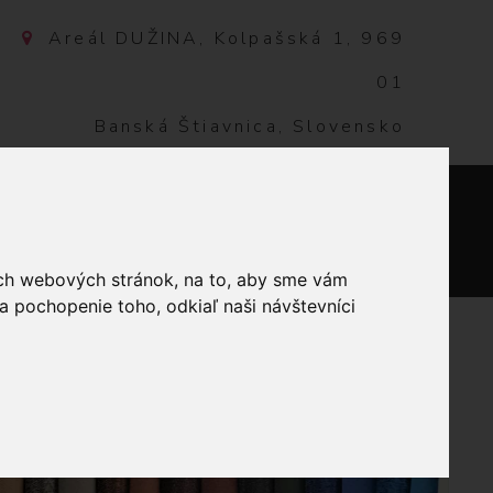
Areál DUŽINA, Kolpašská 1, 969
01
Banská Štiavnica, Slovensko
NTAKT
0
ich webových stránok, na to, aby sme vám
a pochopenie toho, odkiaľ naši návštevníci
DEODOLNÉ LÁTKY