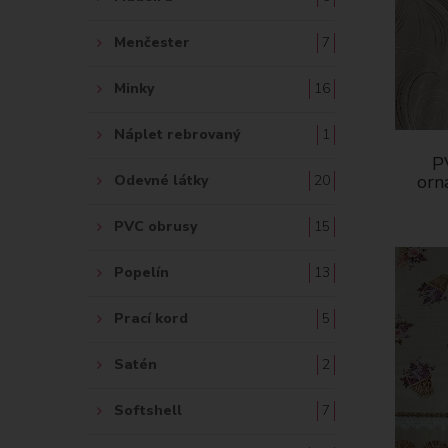
Menčester
7
Minky
16
Náplet rebrovaný
1
P
orn
Odevné látky
20
PVC obrusy
15
Popelín
13
Prací kord
5
Satén
2
Softshell
7