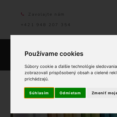
Zavolajte nám
+421 948 207 354
Používame cookies
DOMO
Súbory cookie a ďalšie technológie sledovani
zobrazovali prispôsobený obsah a cielené rek
prichádzajú.
V
Súhlasím
Odmietam
Zmeniť moj
OBCHOD
LÁ
o
d