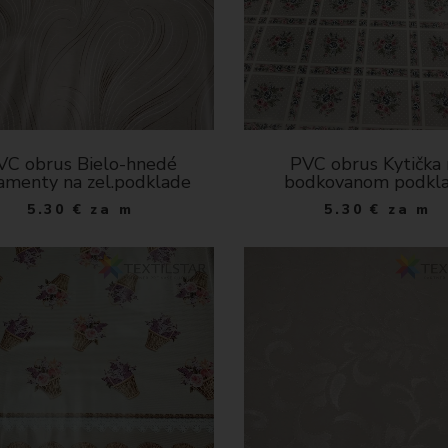
VC obrus Bielo-hnedé
PVC obrus Kytička 
amenty na zel.podklade
bodkovanom podkl
5.30
€
za m
5.30
€
za m