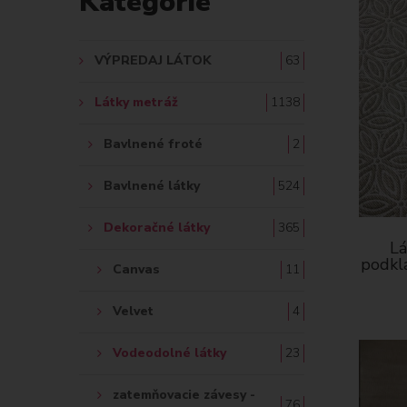
Kategórie
A
Ť
VÝPREDAJ LÁTOK
63
:
Látky metráž
1138
Bavlnené froté
2
Bavlnené látky
524
Dekoračné látky
365
Lá
podkl
Canvas
11
Velvet
4
Vodeodolné látky
23
zatemňovacie závesy -
76