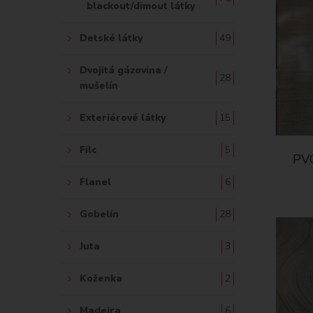
blackout/dimout látky
Detské látky
49
Dvojitá gázovina /
28
mušelín
Exteriérové látky
15
Filc
5
PVC
Flanel
6
Gobelín
28
Juta
3
Koženka
2
Madeira
6