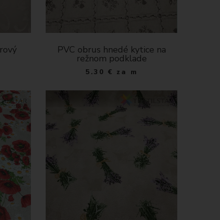
rový
PVC obrus hnedé kytice na
režnom podklade
5.30
€
za m