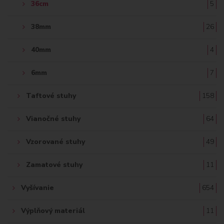
36cm
5
38mm
26
40mm
4
6mm
7
Taftové stuhy
158
Vianočné stuhy
64
Vzorované stuhy
49
Zamatové stuhy
11
Vyšívanie
654
Výplňový materiál
11