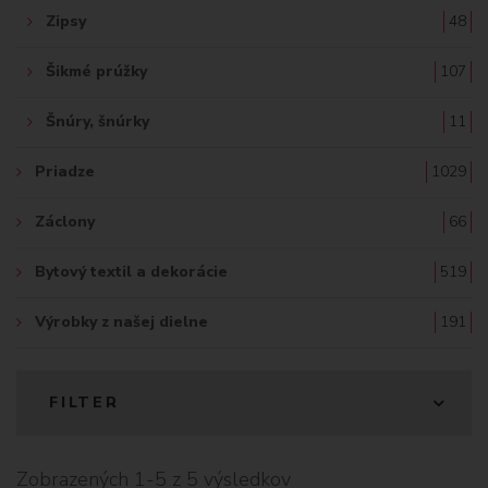
Zipsy
48
Šikmé prúžky
107
Šnúry, šnúrky
11
Priadze
1029
Záclony
66
Bytový textil a dekorácie
519
Výrobky z našej dielne
191
FILTER
Zobrazených 1-5 z 5 výsledkov