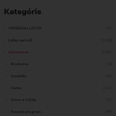
A
Kategórie
D
A
VÝPREDAJ LÁTOK
63
Ť
Látky metráž
1138
:
Galantéria
2122
Brmbolce
19
Gombíky
61
Guma
114
Ihlice a háčiky
52
Kovový program
58