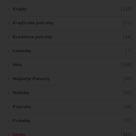
Krajky
113
Krajčírske potreby
71
Kreatívne potreby
14
Lemovky
7
Nite
338
Náplety/ Patenty
30
Nášivky
20
Popruhy
26
Prámiky
31
Stuhy
343