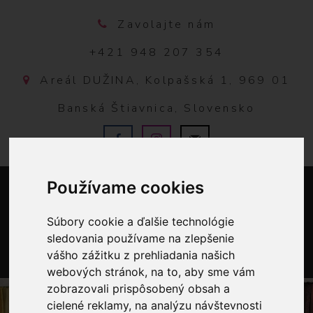
Zavolajte nám
+421 948 207 354
Areál DUŽINA, Kolpašská 1, 969 01
Banská Štiavnica, Slovensko
Používame cookies
Súbory cookie a ďalšie technológie
sledovania používame na zlepšenie
vášho zážitku z prehliadania našich
0
webových stránok, na to, aby sme vám
zobrazovali prispôsobený obsah a
cielené reklamy, na analýzu návštevnosti