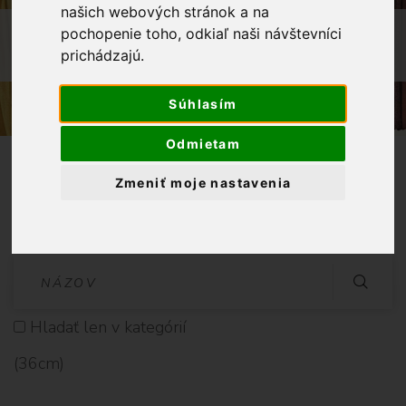
3
našich webových stránok a na
6
OBCHOD
GALANTÉRIA
STUHY
pochopenie toho, odkiaľ naši návštevníci
c
prichádzajú.
SATÉNOVÉ STUHY
36CM
m
Súhlasím
Odmietam
Zmeniť moje nastavenia
Vyhladať Produkt
V
Y
Hladať len v kategórií
H
(36cm)
L