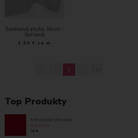
Saténová stuha 36cm -
červená
1.50
€
za m
Z
S
Ď
K
1
(1)
A
P
A
O
Č
E
L
N
Top Produkty
I
Ť
E
I
A
J
E
Menčester červená
T
C
13 €