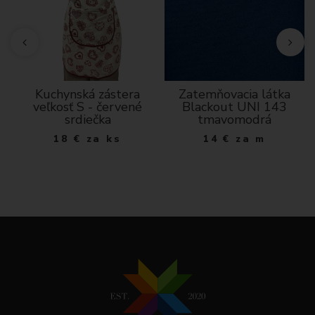
m
Kuchynská zástera
Zatemňovacia látka
veľkosť S - červené
Blackout UNI 143
srdiečka
tmavomodrá
18
€
za ks
14
€
za m