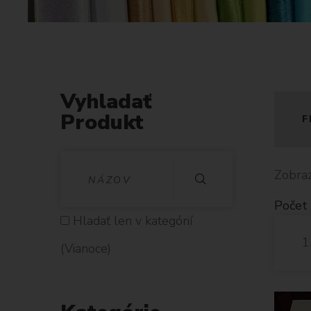
n
o
c
e
Vyhladať
Produkt
F
V
Zobraz
Y
Počet 
H
Hladať len v kategórií
1
L
(Vianoce)
A
D