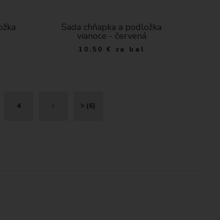
ožka
Sada chňapka a podložka
vianoce - červená
10.50
€
za bal
Ď
K
4
(6)
A
O
L
N
E
I