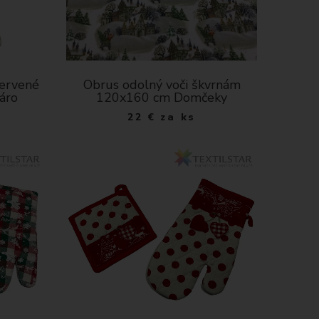
červené
Obrus odolný voči škvrnám
káro
120x160 cm Domčeky
22
€
za ks