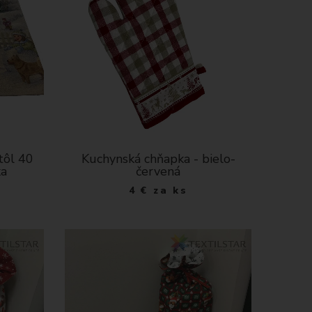
tôl 40
Kuchynská chňapka - bielo-
ka
červená
4
€
za ks