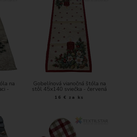
óla na
Gobelínová vianočná štóla na
ci -
stôl 45x140 sviečka - červená
16
€
za ks