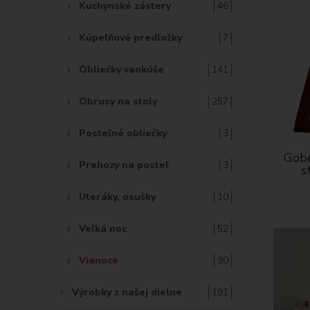
Kuchynské zástery
46
Kúpeľňové predložky
7
Obliečky vankúše
141
Obrusy na stoly
257
Posteľné obliečky
3
Gobe
Prehozy na posteľ
3
s
Uteráky, osušky
10
Veľká noc
52
Vianoce
90
Výrobky z našej dielne
191