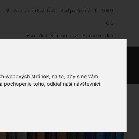
Areál DUŽINA, Kolpašská 1, 969
01
Banská Štiavnica, Slovensko
NTAKT
0
ich webových stránok, na to, aby sme vám
a pochopenie toho, odkiaľ naši návštevníci
ANOCE