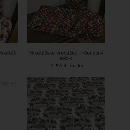
Mikuláš
Mikulášske vrecúško - Vianočný
sobík
12.50
€
za ks