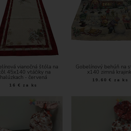
línová vianočná štóla na
Gobelínový behúň na s
tôl 45x140 vtáčiky na
x140 zimná krajin
halúzkach - červená
19.60
€
za ks
16
€
za ks