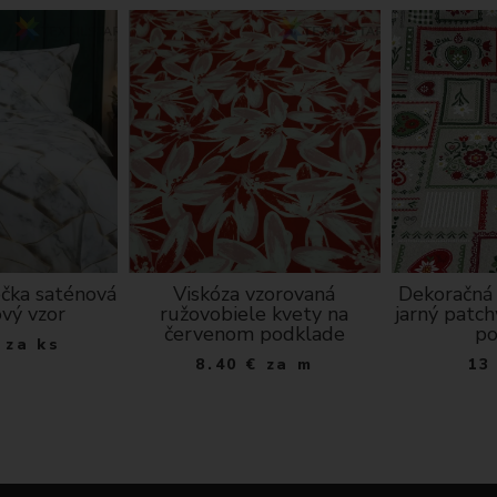
A
T
O
K
ečka saténová
Viskóza vzorovaná
Dekoračná 
vý vzor
ružovobiele kvety na
jarný patc
červenom podklade
po
za ks
8.40
€
za m
13