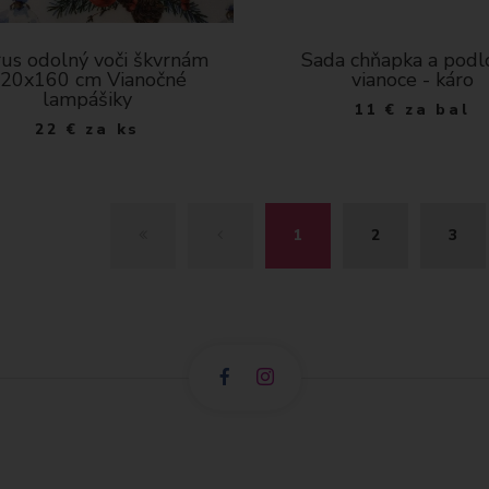
us odolný voči škvrnám
Sada chňapka a podl
20x160 cm Vianočné
vianoce - káro
lampášiky
11
€
za bal
22
€
za ks
Z
S
1
2
3
A
P
Č
E
I
Ť