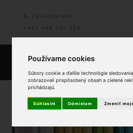
Zavolajte nám
+421 948 207 354
Používame cookies
DOMO
Súbory cookie a ďalšie technológie sledovani
zobrazovali prispôsobený obsah a cielené rek
prichádzajú.
Súhlasím
Odmietam
Zmeniť moj
V
OBCH
i
a