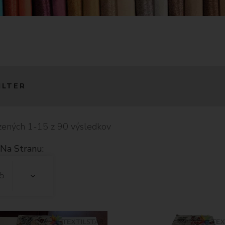
ILTER
ených 1-15 z 90 výsledkov
Na Stranu:
5