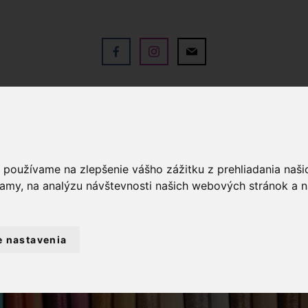
V
OBCHOD
SLUŽBY
KO
a používame na zlepšenie vášho zážitku z prehliadania naš
lamy, na analýzu návštevnosti našich webových stránok a n
e nastavenia
OD
BYTOVÝ TEXTIL A DEKORÁCIE
VI