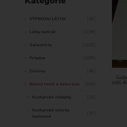
Kategórie
A
Ť
VÝPREDAJ LÁTOK
63
:
Látky metráž
1138
Galantéria
2122
Priadze
1029
Záclony
66
Gobe
stôl 4
Bytový textil a dekorácie
519
Kuchynské chňapky
12
Kuchynské utierky
27
bavlnené