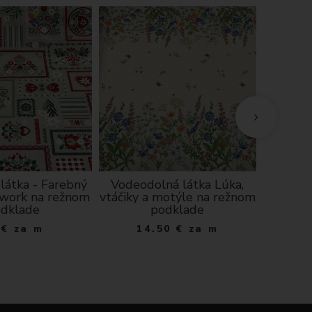
J
E
C
látka - Farebný
Vodeodolná látka Lúka,
Kuchyns
hwork na režnom
vtáčiky a motýle na režnom
S - 
dklade
podklade
€
za m
14.50
€
za m