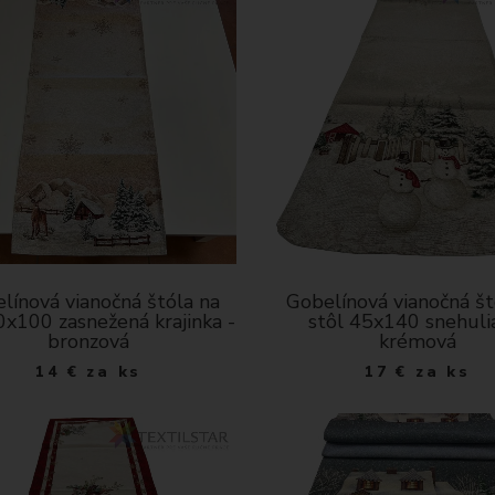
línová vianočná štóla na
Gobelínová vianočná št
0x100 zasnežená krajinka -
stôl 45x140 snehulia
bronzová
krémová
14
€
za ks
17
€
za ks