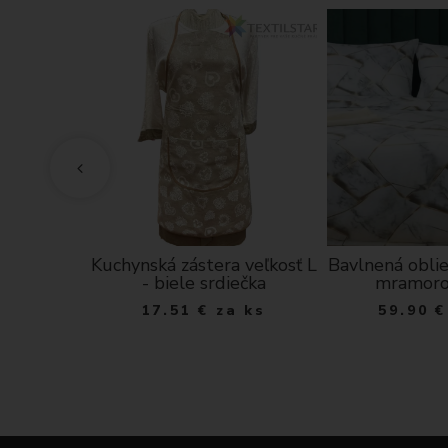
ečka z
Kuchynská zástera veľkosť L
Bavlnená obli
saténu
- biele srdiečka
mramoro
 ks
17.51
€
za ks
59.90
€