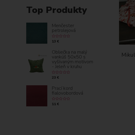
Top Produkty
Menčester
petrolejová
13 €
Obliečka na malý
Mikul
vankúš 50x50 s
vyšívaným motívom
- Jeleň v kruhu
23 €
Prací kord
fialovobordová
11 €